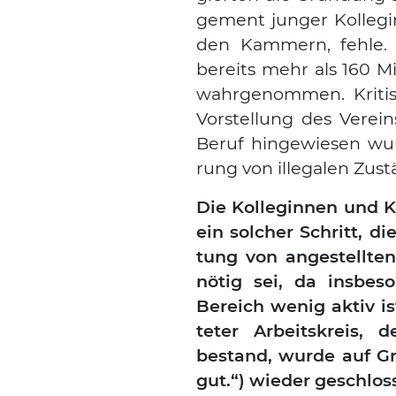
ge­ment jun­ger Kol­le­gi
den Kam­mern, feh­le. 
bereits mehr als 160 Mit
wahr­ge­nom­men. Kri­t
Vor­stel­lung des Ver­ei
Beruf hin­ge­wie­sen wur­
rung von ille­ga­len Zus
Die Kol­le­gin­nen und Ko
ein sol­cher Schritt, di
tung von ange­stell­ten 
nötig sei, da ins­be­s
Bereich wenig aktiv ist.
te­ter Arbeits­kreis, 
bestand, wur­de auf Grun
gut.“) wie­der geschlos­