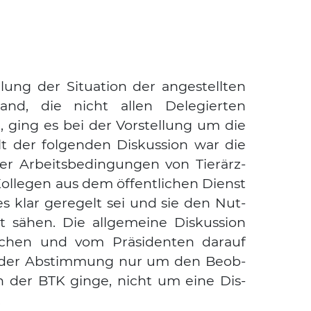
­lung der Situa­ti­on der ange­stell­ten
­land, die nicht allen Dele­gier­ten
 ging es bei der Vor­stel­lung um die
lt der fol­gen­den Dis­kus­si­on war die
 der Arbeits­be­din­gun­gen von Tier­ärz­
Suchen nach:
 Kol­le­gen aus dem öffent­li­chen Dienst
es klar gere­gelt sei und sie den Nut­
sähen. Die all­ge­mei­ne Dis­kus­si­on
chen und vom Prä­si­den­ten dar­auf
ei der Abstim­mung nur um den Beob­
 in der BTK gin­ge, nicht um eine Dis­
.