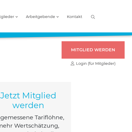
tglieder
Arbeitgebende
Kontakt
MITGLIED WERDEN
Login (für Mitglieder)
Jetzt Mitglied
werden
ge­mes­se­ne Tarif­löh­ne,
mehr Wert­schät­zung,