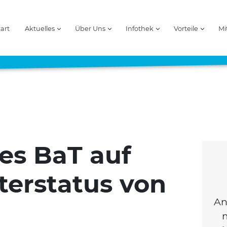
tart
Aktuelles
Über Uns
Infothek
Vorteile
Mi
es BaT auf
erstatus von
An