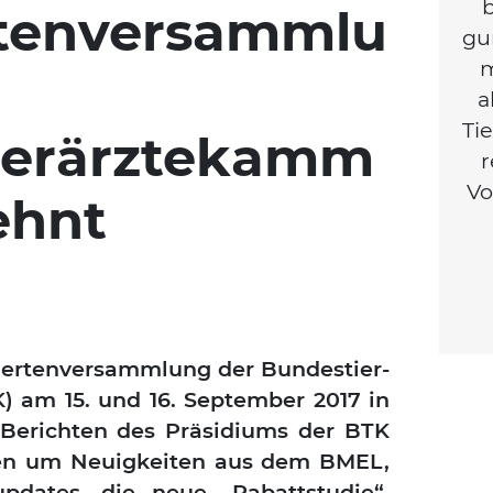
b
rtenversammlu
gu
m
a
Tie
ierärztekamm
r
Vo
ehnt
r­ten­ver­samm­lung der Bun­des­tier­
K) am 15. und 16. Sep­tem­ber 2017 in
Berich­ten des Prä­si­di­ums der BTK
en um Neu­ig­kei­ten aus dem BMEL,
n­up­dates, die neue „Rabatt­stu­die“,