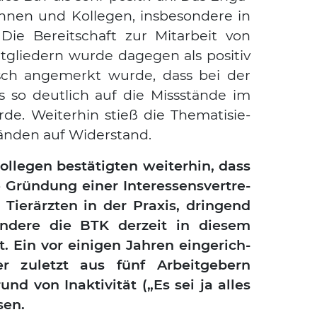
n­nen und Kol­le­gen, ins­be­son­de­re in
Die Bereit­schaft zur Mit­ar­beit von
­glie­dern wur­de dage­gen als posi­tiv
isch ange­merkt wur­de, dass bei der
ns so deut­lich auf die Miss­stän­de im
de. Wei­ter­hin stieß die The­ma­ti­sie­
tän­den auf Wider­stand.
l­le­gen bestä­tig­ten wei­ter­hin, dass
e Grün­dung einer Inter­es­sens­ver­tre­
Tier­ärz­ten in der Pra­xis, drin­gend
on­de­re die BTK der­zeit in die­sem
 Ein vor eini­gen Jah­ren ein­ge­rich­
der zuletzt aus fünf Arbeit­ge­bern
d von Inak­ti­vi­tät („Es sei ja alles
sen.