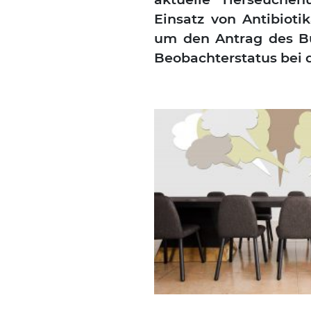
Ein­satz von Anti­bio­
um den Antrag des Bund
Beob­ach­ter­sta­tus bei