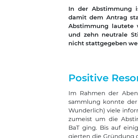
In der Abstim­mung ist
damit dem Antrag stat
Abstim­mung lau­te­te w
und zehn neu­tra­le S
nicht statt­ge­ge­ben we
Positive Res
Im Rah­men der Abend­ve
samm­lung konn­te der 1
Wun­der­lich) vie­le info
zumeist um die Abst
BaT ging. Bis auf eini
gier­ten die Grün­dung d