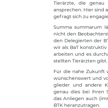
Tier­ärz­te, die genau 
anspre­chen. Hier sind al
gefragt sich zu enga­gie
Sum­ma sum­ma­rum läss
nicht den Beob­ach­ter­s
den Dele­gier­ten der B
wir als BaT kon­struk­tiv
arbei­ten und es durch­
stell­ten Tier­ärz­ten gibt.
Für die nahe Zukunft w
wün­schens­wert und vo
glie­der und ande­re Kol
genau dies bei ihren Sta
das Anlie­gen auch (imm
BTK her­an­zu­tra­gen.