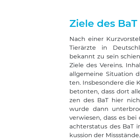
Ziele des BaT
Nach einer Kurz­vor­stel
Tier­ärz­te in Deutsch
bekannt zu sein schien,
Zie­le des Ver­eins. Inha
all­ge­mei­ne Situa­ti­on
ten. Ins­be­son­de­re die
beton­ten, dass dort all
zen des BaT hier nicht 
wur­de dann unter­bro­
ver­wie­sen, dass es b
ach­ter­sta­tus des BaT
kus­si­on der Miss­stän­de