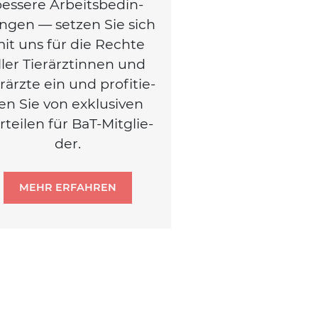
es­se­re Arbeits­be­din­
n­gen — set­zen Sie sich
it uns für die Rech­te
ller Tier­ärz­tin­nen und
r­ärz­te ein und pro­fi­tie­
en Sie von exklu­si­ven
r­tei­len für BaT-Mit­glie­
der.
MEHR ERFAHREN