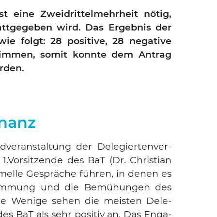
 eine Zwei­drit­tel­mehr­heit nötig,
t­ge­ge­ben wird. Das Ergeb­nis der
ie folgt: 28 posi­ti­ve, 28 nega­ti­ve
tim­men, somit konn­te dem Antrag
r­den.
onanz
r­an­stal­tung der Dele­gier­ten­ver­
.Vorsitzende des BaT (Dr. Chris­ti­an
r­mel­le Gesprä­che füh­ren, in denen es
im­mung und die Bemü­hun­gen des
­ge Weni­ge sehen die meis­ten Dele­
es BaT als sehr posi­tiv an. Das Enga­