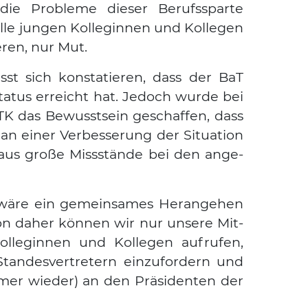
die Pro­ble­me die­ser Berufs­spar­te
le jun­gen Kol­le­gin­nen und Kol­le­gen
­ren, nur Mut.
t sich kon­sta­tie­ren, dass der BaT
ta­tus erreicht hat. Jedoch wur­de bei
TK das Bewusst­sein geschaf­fen, dass
 an einer Ver­bes­se­rung der Situa­ti­on
aus gro­ße Miss­stän­de bei den ange­
äre ein gemein­sa­mes Her­an­ge­hen
n daher kön­nen wir nur unse­re Mit­
­le­gin­nen und Kol­le­gen auf­ru­fen,
n­des­ver­tre­tern ein­zu­for­dern und
er wie­der) an den Prä­si­den­ten der