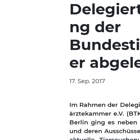
Delegie
ng der
Bundest
er abgel
17. Sep. 2017
Im Rah­men der Dele­gie
ärz­te­kam­mer e.V. (BT
Ber­lin ging es neben 
und deren Aus­schüs­s
aktu­el­le Tier­seu­che