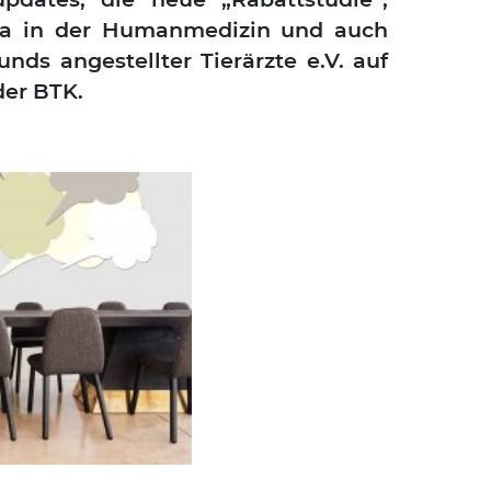
ti­ka in der Human­me­di­zin und auch
s ange­stell­ter Tier­ärz­te e.V. auf
 der BTK.