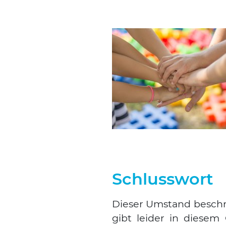
Schlusswort
Die­ser Umstand beschr
gibt lei­der in die­sem