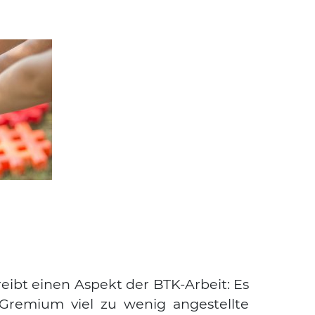
eibt einen Aspekt der BTK-Arbeit: Es
 Gre­mi­um viel zu wenig ange­stell­te