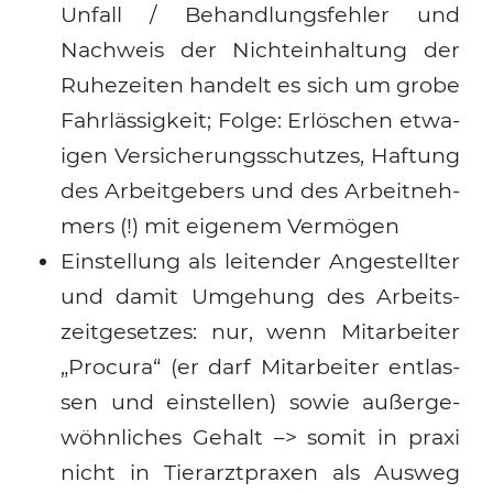
Unfall / Behand­lungs­feh­ler und
Nach­weis der Nicht­ein­hal­tung der
Ruhe­zei­ten han­delt es sich um gro­be
Fahr­läs­sig­keit; Fol­ge: Erlö­schen etwa­
igen Ver­si­che­rungs­schut­zes, Haf­tung
des Arbeit­ge­bers und des Arbeit­neh­
mers (!) mit eige­nem Ver­mö­gen
Ein­stel­lung als lei­ten­der Ange­stell­ter
und damit Umge­hung des Arbeits­
zeit­ge­set­zes: nur, wenn Mit­ar­bei­ter
„Pro­cu­ra“ (er darf Mit­ar­bei­ter ent­las­
sen und ein­stel­len) sowie außer­ge­
wöhn­li­ches Gehalt –> somit in pra­xi
nicht in Tier­arzt­pra­xen als Aus­weg