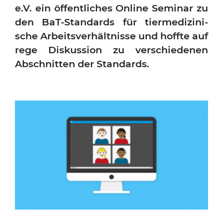
e.V. ein öffent­li­ches Online Semi­nar zu
den BaT-Stan­dards für tier­me­di­zi­ni­
sche Arbeits­ver­hält­nis­se und hoff­te auf
rege Dis­kus­si­on zu ver­schie­de­nen
Abschnit­ten der Stan­dards.