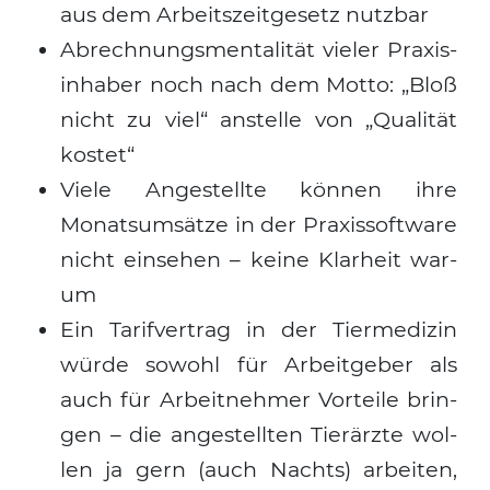
aus dem Arbeits­zeit­ge­setz nutz­bar
Abrech­nungs­men­ta­li­tät vie­ler Pra­xis­
in­ha­ber noch nach dem Mot­to: „Bloß
nicht zu viel“ anstel­le von „Qua­li­tät
kos­tet“
Vie­le Ange­stell­te kön­nen ihre
Monats­um­sät­ze in der Pra­xis­soft­ware
nicht ein­se­hen – kei­ne Klar­heit war­
um
Ein Tarif­ver­trag in der Tier­me­di­zin
wür­de sowohl für Arbeit­ge­ber als
auch für Arbeit­neh­mer Vor­tei­le brin­
gen – die ange­stell­ten Tier­ärz­te wol­
len ja gern (auch Nachts) arbei­ten,