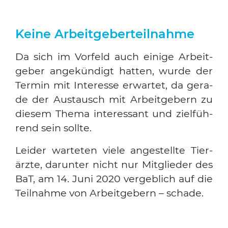
Keine Arbeitgeberteilnahme
Da sich im Vor­feld auch eini­ge Arbeit­
ge­ber ange­kün­digt hat­ten, wur­de der
Ter­min mit Inter­es­se erwar­tet, da gera­
de der Aus­tausch mit Arbeit­ge­bern zu
die­sem The­ma inter­es­sant und ziel­füh­
rend sein soll­te.
Lei­der war­te­ten vie­le ange­stell­te Tier­
ärz­te, dar­un­ter nicht nur Mit­glie­der des
BaT, am 14. Juni 2020 ver­geb­lich auf die
Teil­nah­me von Arbeit­ge­bern – scha­de.