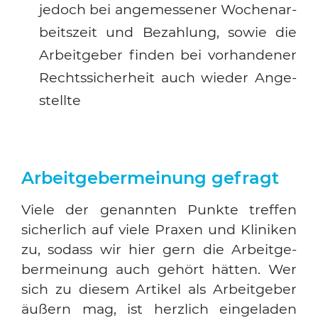
jedoch bei ange­mes­se­ner Wochen­ar­
beits­zeit und Bezah­lung, sowie die
Arbeit­ge­ber fin­den bei vor­han­de­ner
Rechts­si­cher­heit auch wie­der Ange­
stell­te
Arbeitgebermeinung gefragt
Vie­le der genann­ten Punk­te tref­fen
sicher­lich auf vie­le Pra­xen und Kli­ni­ken
zu, sodass wir hier gern die Arbeit­ge­
ber­mei­nung auch gehört hät­ten. Wer
sich zu die­sem Arti­kel als Arbeit­ge­ber
äußern mag, ist herz­lich ein­ge­la­den