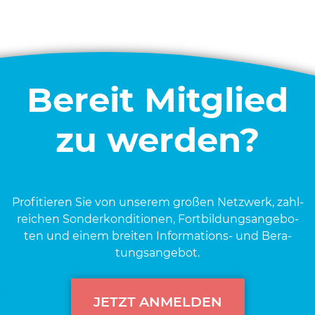
Bereit Mitglied
zu werden?
Pro­fi­tie­ren Sie von unse­rem gro­ßen Netz­werk, zahl­
rei­chen Son­der­kon­di­tio­nen, Fort­bil­dungs­an­ge­bo­
ten und einem brei­ten Infor­ma­ti­ons- und Bera­
tungs­an­ge­bot.
JETZT ANMELDEN