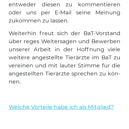
ent­we­der die­sen zu kom­men­tie­ren
oder uns per E‑Mail sei­ne Mei­nung
zukom­men zu las­sen.
Wei­ter­hin freut sich der BaT-Vor­stand
über reges Wei­ter­sa­gen und Bewer­ben
unse­rer Arbeit in der Hoff­nung vie­le
wei­te­re ange­stell­te Tier­ärz­te im BaT zu
ver­ei­nen und mit lau­ter Stim­me für die
ange­stell­ten Tier­ärz­te spre­chen zu kön­
nen.
Wel­che Vor­tei­le habe ich als Mit­glied?