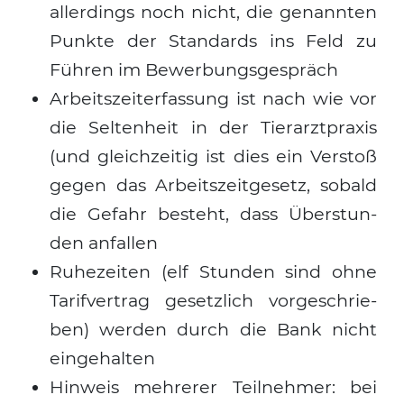
aller­dings noch nicht, die genann­ten
Suchen nach:
Punk­te der Stan­dards ins Feld zu
Füh­ren im Bewer­bungs­ge­spräch
Arbeits­zeit­er­fas­sung ist nach wie vor
die Sel­ten­heit in der Tier­arzt­pra­xis
(und gleich­zei­tig ist dies ein Ver­stoß
gegen das Arbeits­zeit­ge­setz, sobald
die Gefahr besteht, dass Über­stun­
den anfal­len
Ruhe­zei­ten (elf Stun­den sind ohne
Tarif­ver­trag gesetz­lich vor­ge­schrie­
ben) wer­den durch die Bank nicht
ein­ge­hal­ten
Hin­weis meh­re­rer Teil­neh­mer: bei