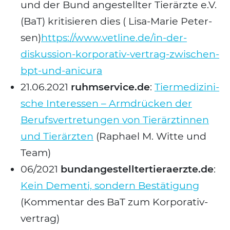
und der Bund ange­stell­ter Tier­ärz­te e.V.
(BaT) kri­ti­sie­ren dies ( Lisa-Marie Peter­
sen)
https://www.vetline.de/in-der-
diskussion-korporativ-vertrag-zwischen-
bpt-und-anicura
21.06.2021
ruhmservice.de
:
Tier­me­di­zi­ni­
sche Inter­es­sen – Arm­drü­cken der
Berufs­ver­tre­tun­gen von Tier­ärz­tin­nen
und Tier­ärz­ten
(Rapha­el M. Wit­te und
Team)
06/2021
bundangestelltertieraerzte.de
:
Kein Demen­ti, son­dern Bestä­ti­gung
(Kom­men­tar des BaT zum Kor­po­ra­tiv­
ver­trag)