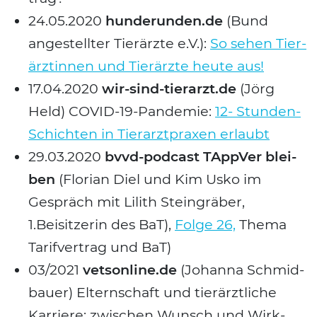
24.05.2020
hunderunden.de
(Bund
ange­stell­ter Tier­ärz­te e.V.):
So sehen Tier­
ärz­tin­nen und Tier­ärz­te heu­te aus!
17.04.2020
wir-sind-tierarzt.de
(Jörg
Held) COVID-19-Pan­de­mie:
12- Stun­den-
Schich­ten in Tier­arzt­pra­xen erlaubt
29.03.2020
bvvd-pod­cast TApp­Ver blei­
ben
(Flo­ri­an Diel und Kim Usko im
Gespräch mit Lilith Stein­grä­ber,
1.Beisitzerin des BaT),
Fol­ge 26,
The­ma
Tarif­ver­trag und BaT)
03/2021
vetsonline.de
(Johan­na Schmid­
bau­er) Eltern­schaft und tier­ärzt­li­che
Kar­rie­re: zwi­schen Wunsch und Wirk­