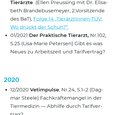
Tier­ärz­te
(Ellen Preus­sing mit Dr. Eli­sa­
beth Bran­de­bu­se­mey­er, 2.Vorsitzende
des BaT),
Fol­ge 14 „Tier­ärz­tIn­nen-TÜV:
Wo drückt der Schuh?“
01/2021
Der Prak­ti­sche Tier­arzt,
Nr.102,
S.25 (Lisa-Marie Peter­sen) Gibt es was
Neu­es zu Arbeits­zeit und Tarif­ver­trag?
2020
12/2020
Vet­im­pul­se
, Nr.24, S.1–2 (Dag­
mar Ste­e­le) Fach­kräf­te­man­gel in der
Tier­me­di­zin — Abhil­fe durch Tarif­ver­
trag?