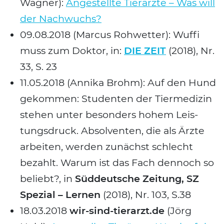
Wag­ner):
Ange­stell­te Tier­ärz­te – Was will
der Nach­wuchs?
09.08.2018 (Mar­cus Roh­wet­ter): Wuf­fi
muss zum Dok­tor, in:
DIE ZEIT
(2018), Nr.
33, S. 23
11.05.2018 (Anni­ka Brohm): Auf den Hund
gekom­men: Stu­den­ten der Tier­me­di­zin
ste­hen unter beson­ders hohem Leis­
tungs­druck. Absol­ven­ten, die als Ärz­te
arbei­ten, wer­den zunächst schlecht
bezahlt. War­um ist das Fach den­noch so
beliebt?, in
Süd­deut­sche Zei­tung, SZ
Spe­zi­al – Ler­nen
(2018), Nr. 103, S.38
18.03.2018
wir-sind-tierarzt.de
(Jörg