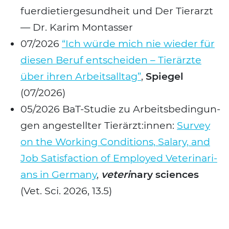
fuer­die­tier­ge­sund­heit und Der Tier­arzt
— Dr. Karim Mon­tas­ser
07/2026
“Ich wür­de mich nie wie­der für
die­sen Beruf ent­schei­den – Tier­ärz­te
über ihren Arbeits­all­tag”
,
Spie­gel
(07/2026)
05/2026 BaT-Stu­die zu Arbeits­be­din­gun­
gen ange­stell­ter Tierärzt:innen:
Sur­vey
on the Working Con­di­ti­ons, Sala­ry, and
Job Satis­fac­tion of Employ­ed Vete­ri­na­ri­
ans in Ger­ma­ny
,
vete­ri
nary sci­en­ces
(Vet. Sci. 2026, 13.5)