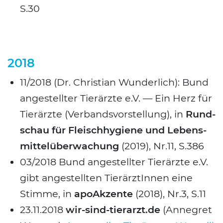
S.30
2018
11/2018 (Dr. Chris­ti­an Wun­der­lich): Bund
ange­stell­ter Tier­ärz­te e.V. — Ein Herz für
Tier­ärz­te (Ver­bands­vor­stel­lung), in
Rund­
schau für Fleisch­hy­gie­ne und Lebens­
mit­tel­über­wa­chung
(2019), Nr.11, S.386
03/2018 Bund ange­stell­ter Tier­ärz­te e.V.
gibt ange­stell­ten Tier­ärz­tIn­nen eine
Stim­me, in
apo­Ak­zen­te
(2018), Nr.3, S.11
23.11.2018
wir-sind-tierarzt.de
(Anne­gret