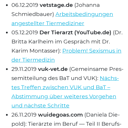
06.12.2019
vetstage.de
(Johan­na
Schmied­bau­er)
Arbeits­be­din­gun­gen
ange­stell­ter Tier­me­di­zi­ner
05.12.2019
Der Tier­arzt (YouTube.de)
(Dr.
Brit­ta Karl­heim im Gespräch mit Dr.
Karim Mon­tas­ser):
Pro­blem! Sexis­mus in
der Tier­me­di­zin
29.11.2019
vuk-vet.de
(Gemein­sa­me Pres­
se­mit­tei­lung des BaT und VUK):
Nächs­
tes Tref­fen zwi­schen VUK und BaT –
Abstim­mung über wei­te­res Vor­ge­hen
und nächs­te Schrit­te
26.11.2019
wuidegoas.com
(Danie­la Die­
pold): Tier­ärz­te im Beruf — Teil II Berufs­