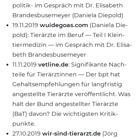
po­li­tik- im Gespräch mit Dr. Eli­sa­beth
Bran­des­bu­se­mey­er (Danie­la Die­pold)
19.11.2019
wuidegoas.com
(Danie­la Die­
pold): Tier­ärz­te im Beruf — Teil I Klein­
tier­me­di­zin — im Gespräch mit Dr. Eli­sa­
beth Bran­des­bu­se­mey­er
11.11.2019
vetline.de
: Signi­fi­kan­te Nach­
tei­le für Tier­ärz­tin­nen — Der bpt hat
Gehalts­emp­feh­lun­gen für lang­fris­tig
ange­stell­te Tier­ärz­te ver­öf­fent­licht. Was
hält der Bund ange­stell­ter Tier­ärz­te
(BaT) davon? Die wich­tigs­ten Kri­tik­
punk­te.
27.10.2019
wir-sind-tierarzt.de
(Jörg