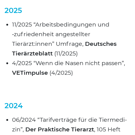
2025
11/2025 “Arbeits­be­din­gun­gen und
‑zufrie­den­heit ange­stell­ter
Tierärzt:innen” Umfra­ge,
Deut­sches
Tier­ärz­te­blatt
(11/2025)
4/2025 “Wenn die Nasen nicht pas­sen”,
VET­im­pul­se
(4/2025)
2024
06/2024 “Tarif­ver­trä­ge für die Tier­me­di­
zin”,
Der Prak­ti­sche Tier­arzt
, 105 Heft