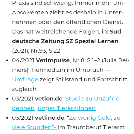
Pra­xis sind schwie­rig. Immer mehr Uni-
Absol­ven­ten zieht es des­halb in Unter­
neh­men oder den öffent­li­chen Dienst.
Das hat weit­rei­chen­de Fol­gen, in:
Süd­
deut­sche Zei­tung SZ Spe­zi­al Ler­nen
(2021), Nr.93, S.22
04/2021
Vet­im­pul­se
, Nr.8, S.1–2 (Julia Rei­
mers), Tier­me­di­zin im Umbruch —
Umfra­ge
zeigt Still­stand und Fort­schritt
zugleich.
03/2021
vetion.de
:
Stu­die zu Unzu­frie­
den­heit jun­ger Tier­ärz­tIn­nen
03/2021
vetline.de
, “
Zu wenig Geld, zu
vie­le Stun­den”-
Im Traum­be­ruf Tier­arzt