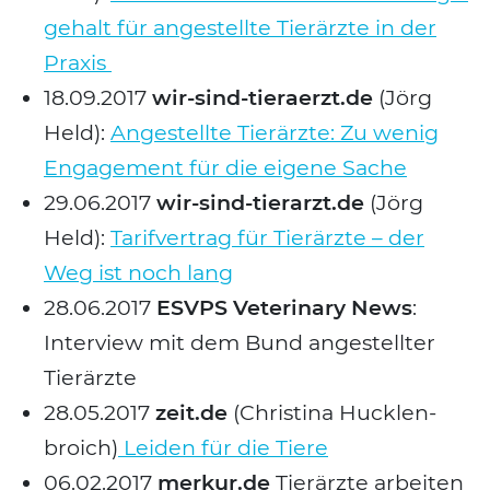
ge­halt für ange­stell­te Tier­ärz­te in der
Pra­xis
18.09.2017
wir-sind-tieraerzt.de
(Jörg
Held):
Ange­stell­te Tier­ärz­te: Zu wenig
Enga­ge­ment für die eige­ne Sache
29.06.2017
wir-sind-tierarzt.de
(Jörg
Held):
Tarif­ver­trag für Tier­ärz­te – der
Weg ist noch lang
28.06.2017
ESVPS Vete­ri­na­ry News
:
Inter­view mit dem Bund ange­stell­ter
Tier­ärz­te
28.05.2017
zeit.de
(Chris­ti­na Huck­len­
broich)
Lei­den für die Tie­re
06.02.2017
merkur.de
Tier­ärz­te arbei­ten