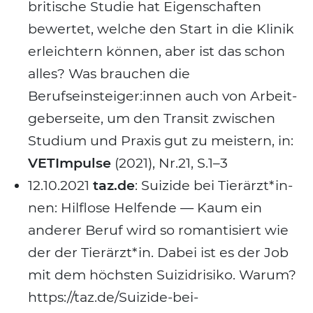
bri­ti­sche Stu­die hat Eigen­schaf­ten
bewer­tet, wel­che den Start in die Kli­nik
erleich­tern kön­nen, aber ist das schon
alles? Was brau­chen die
Berufseinsteiger:innen auch von Arbeit­
ge­ber­sei­te, um den Tran­sit zwi­schen
Stu­di­um und Pra­xis gut zu meis­tern, in:
VET­Im­pul­se
(2021), Nr.21, S.1–3
12.10.2021
taz.de
: Sui­zi­de bei Tier­ärz­t*in­
nen: Hilf­lo­se Hel­fen­de — Kaum ein
ande­rer Beruf wird so roman­ti­siert wie
der der Tierärzt*in. Dabei ist es der Job
mit dem höchs­ten Sui­zid­ri­si­ko. Warum?
https://taz.de/Suizide-bei-