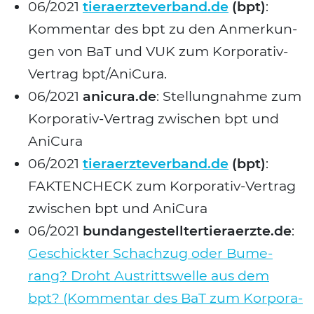
06/2021
tieraerzteverband.de
(bpt)
:
Kom­men­tar des bpt zu den Anmer­kun­
gen von BaT und VUK zum Kor­po­ra­tiv-
Suchen nach:
Ver­trag bpt/AniCura.
06/2021
anicura.de
: Stel­lung­nah­me zum
Kor­po­ra­tiv-Ver­trag zwi­schen bpt und
Ani­Cu­ra
06/2021
tieraerzteverband.de
(bpt)
:
FAKTENCHECK zum Kor­po­ra­tiv-Ver­trag
zwi­schen bpt und Ani­Cu­ra
06/2021
bundangestelltertieraerzte.de
:
Geschick­ter Schach­zug oder Bume­
rang? Droht Aus­tritts­wel­le aus dem
bpt? (Kom­men­tar des BaT zum Kor­po­ra­