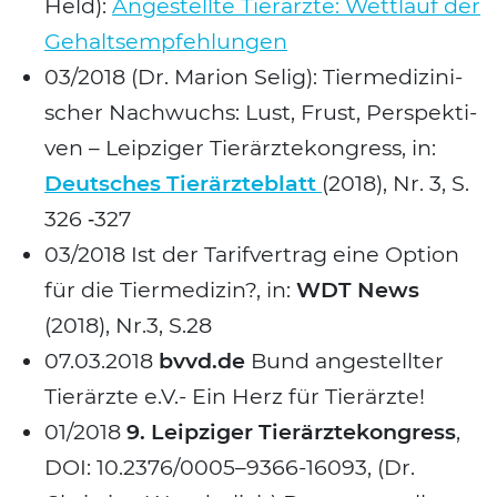
Held):
Ange­stell­te Tier­ärz­te: Wett­lauf der
Gehalts­emp­feh­lun­gen
03/2018 (Dr. Mari­on Selig): Tier­me­di­zi­ni­
scher Nach­wuchs: Lust, Frust, Per­spek­ti­
ven – Leip­zi­ger Tier­ärz­te­kon­gress, in:
Deut­sches Tier­ärz­te­blatt
(2018), Nr. 3, S.
326 ‑327
03/2018 Ist der Tarif­ver­trag eine Opti­on
für die Tier­me­di­zin?, in:
WDT News
(2018), Nr.3, S.28
07.03.2018
bvvd.de
Bund ange­stell­ter
Tier­ärz­te e.V.- Ein Herz für Tier­ärz­te!
01/2018
9. Leip­zi­ger Tier­ärz­te­kon­gress
,
DOI: 10.2376/0005–9366-16093, (Dr.