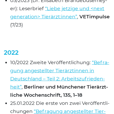
03/2023 (Dr. Eli­sa­beth Bran­de­bu­se­mey­
er): Leser­brief
“Lie­be jet­zi­ge und <next
gene­ra­ti­on> Tierärzt:innen”
,
VET­im­pul­se
(7/23)
2022
10/2022 Zwei­te Ver­öf­fent­li­chung:
“Befra­
gung ange­stell­ter Tier­ärz­tin­nen in
Deutsch­land – Teil 2: Arbeits­zu­frie­den­
heit”
,
Ber­li­ner und Mün­che­ner Tier­ärzt­
li­che Wochen­schrift, 135, 1–18
25.01.2022 Die ers­te von zwei Ver­öf­fent­li­
chun­gen
“Befra­gung ange­stell­ter Tier­