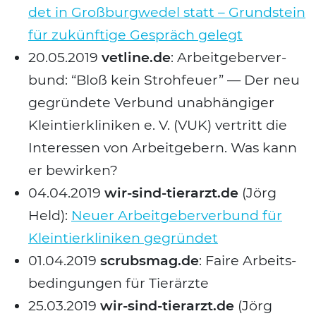
det in Groß­burg­we­del statt – Grund­stein
für zukünf­ti­ge Gespräch gelegt
20.05.2019
vetline.de
: Arbeit­ge­ber­ver­
bund: “Bloß kein Stroh­feu­er” — Der neu
gegrün­de­te Ver­bund unab­hän­gi­ger
Klein­tier­kli­ni­ken e. V. (VUK) ver­tritt die
Inter­es­sen von Arbeit­ge­bern. Was kann
er bewir­ken?
04.04.2019
wir-sind-tierarzt.de
(Jörg
Held):
Neu­er Arbeit­ge­ber­ver­bund für
Klein­tier­kli­ni­ken gegrün­det
01.04.2019
scrubsmag.de
: Fai­re Arbeits­
be­din­gun­gen für Tier­ärz­te
25.03.2019
wir-sind-tierarzt.de
(Jörg