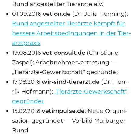
Bund ange­stell­ter Tier­ärz­te e.V.
01.09.2016
vetion.de
(Dr. Julia Hen­ning):
Bund ange­stell­ter Tier­ärz­te kämpft für
bes­se­re Arbeits­be­din­gun­gen in der Tier­
arzt­pra­xis
19.08.2016
vet-consult.de
(Chris­tia­ne
Zaspel): Arbeit­neh­mer­ver­tre­tung —
„Tier­ärz­te-Gewerk­schaft“ gegrün­det
17.08.2016
wir-sind-tierarzt.de
(Dr. Hen­
rik Hof­mann):
„Tier­ärz­te-Gewerk­schaft“
gegrün­det
15.02.2016
vetimpulse.de
: Neue Orga­ni­
sa­ti­on gegrün­det — Vor­bild Mar­bur­ger
Bund