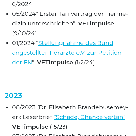
6/2024
05/2024” Ers­ter Tarif­ver­trag der Tier­me­
di­zin unter­schrie­ben”,
VET­im­pul­se
(9/10/24)
01/2024 “
Stel­lung­nah­me des Bund
ange­stell­ter Tier­ärz­te e.V. zur Peti­ti­on
der FN
”,
VET­im­pul­se
(1/2/24)
2023
08/2023 (Dr. Eli­sa­beth Bran­de­bu­se­mey­
er): Leser­brief
“Scha­de, Chan­ce ver­tan”
,
VET­im­pul­se
(15/23)