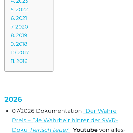
2023
2022
2021
2020
2019
2018
2017
2016
2026
07/2026 Doku­men­ta­ti­on
“Der Wah­re
Preis – Die Wahr­heit hin­ter der SWR-
Doku
Tie­risch teu­er
”
,
You­tube
von alles­