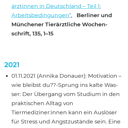
ärz­tin­nen in Deutsch­land – Teil 1:
Arbeits­be­din­gun­gen”
,
Ber­li­ner und
Mün­che­ner Tier­ärzt­li­che Wochen­
schrift, 135, 1–15
2021
01.11.2021 (Anni­ka Donau­er): Moti­va­ti­on –
wie bleibst du??-Sprung ins kal­te Was­
ser: Der Über­gang vom Stu­di­um in den
prak­ti­schen All­tag von
Tiermediziner:innen kann ein Aus­lö­ser
für Stress und Angst­zu­stän­de sein. Eine