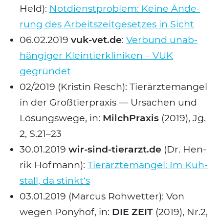
Held):
Not­dienst­pro­blem: Kei­ne Ände­
rung des Arbeits­zeit­ge­set­zes in Sicht
06.02.2019
vuk-vet.de
:
Ver­bund unab­
hän­gi­ger Klein­tier­kli­ni­ken – VUK
gegrün­det
02/2019 (Kris­tin Resch): Tier­ärz­te­man­gel
in der Groß­tier­pra­xis — Ursa­chen und
Lösungs­we­ge, in:
Milch­Pra­xis
(2019), Jg.
2, S.21–23
30.01.2019
wir-sind-tierarzt.de
(Dr. Hen­
rik Hof­mann):
Tier­ärz­te­man­gel: Im Kuh­
stall, da stinkt‘s
03.01.2019 (Mar­cus Roh­wet­ter): Von
wegen Pony­hof, in:
DIE ZEIT
(2019), Nr.2,