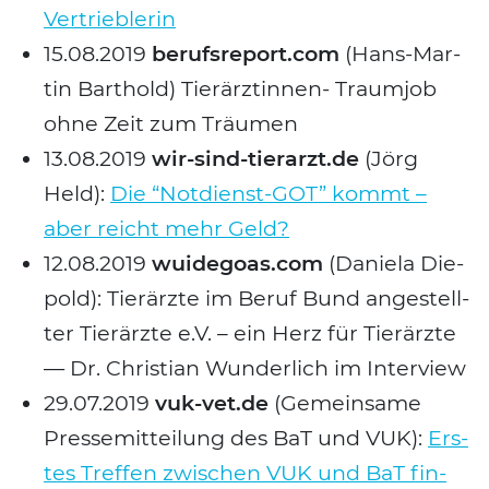
Ver­trieb­le­rin
15.08.2019
berufsreport.com
(Hans-Mar­
tin Bar­thold) Tier­ärz­tin­nen- Traum­job
ohne Zeit zum Träu­men
13.08.2019
wir-sind-tierarzt.de
(Jörg
Held):
Die “Not­dienst-GOT” kommt –
aber reicht mehr Geld?
12.08.2019
wuidegoas.com
(Danie­la Die­
pold): Tier­ärz­te im Beruf Bund ange­stell­
ter Tier­ärz­te e.V. – ein Herz für Tier­ärz­te
— Dr. Chris­ti­an Wun­der­lich im Inter­view
29.07.2019
vuk-vet.de
(Gemein­sa­me
Pres­se­mit­tei­lung des BaT und VUK):
Ers­
tes Tref­fen zwi­schen VUK und BaT fin­