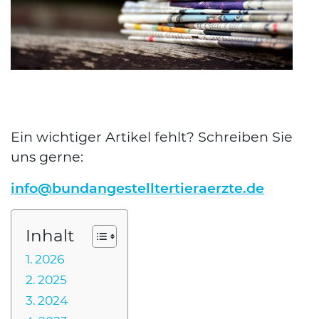
Ein wich­ti­ger Arti­kel fehlt? Schrei­ben Sie
uns ger­ne:
info@bundangestelltertieraerzte.de
Inhalt
2026
2025
2024