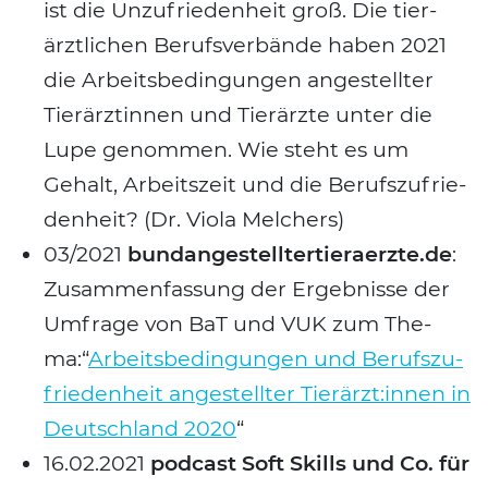
ist die Unzu­frie­den­heit groß. Die tier­
ärzt­li­chen Berufs­ver­bän­de haben 2021
die Arbeits­be­din­gun­gen ange­stell­ter
Tier­ärz­tin­nen und Tier­ärz­te unter die
Lupe genom­men. Wie steht es um
Gehalt, Arbeits­zeit und die Berufs­zu­frie­
den­heit? (Dr. Vio­la Mel­ch­ers)
03/2021
bundangestelltertieraerzte.de
:
Zusam­men­fas­sung der Ergeb­nis­se der
Umfra­ge von BaT und VUK zum The­
ma:“
Arbeits­be­din­gun­gen und Berufs­zu­
frie­den­heit ange­stell­ter Tierärzt:innen in
Deutsch­land 2020
“
16.02.2021
pod­cast Soft Skills und Co. für