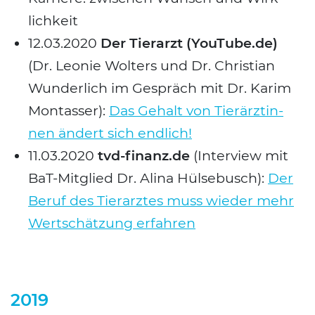
lich­keit
12.03.2020
Der Tier­arzt (YouTube.de)
(Dr. Leo­nie Wol­ters und Dr. Chris­ti­an
Wun­der­lich im Gespräch mit Dr. Karim
Mon­tas­ser):
Das Gehalt von Tier­ärz­tin­
nen ändert sich end­lich!
11.03.2020
tvd-finanz.de
(Inter­view mit
BaT-Mit­glied Dr. Ali­na Hüls­ebusch):
Der
Beruf des Tier­arz­tes muss wie­der mehr
Wert­schät­zung erfah­ren
2019