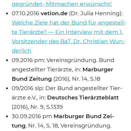
gegrün­det- Mit­ma­chen erwünscht!
07.10.2016
vetion.de
(Dr. Julia Hen­ning):
Wel­che Zie­le hat der Bund für ange­stell­
te Tier­ärz­te? — Ein Inter­view mit dem 1.
Vor­sit­zen­der des BaT, Dr. Chris­ti­an Wun­
der­lich
09.2016 pm: Ver­eins­grün­dung. Bund
ange­stell­ter Tier­ärz­te, in:
Mar­bur­ger
Bund Zei­tung
(2016), Nr. 14, S.18
09/2016 slp: Der Bund ange­stell­ter Tier­
ärz­te e.V., in:
Deut­sches Tier­ärz­te­blatt
(2016), Nr. 9, S.1339
30.09.2016 pm
Mar­bur­ger Bund Zei­
tung
, Nr. 14, S. 18, Ver­eins­grün­dung.