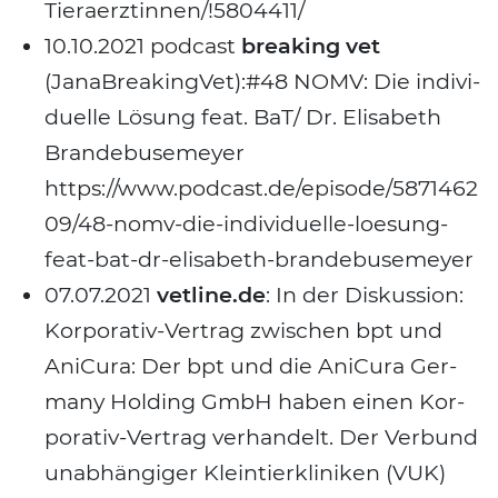
Tieraerztinnen/!5804411/
10.10.2021 pod­cast
brea­king vet
(JanaBreakingVet):#48 NOMV: Die indi­vi­
du­el­le Lösung feat. BaT/ Dr. Eli­sa­beth
Bran­de­bu­se­mey­er
https://www.podcast.de/episode/5871462
09/48-nomv-die-individuelle-loesung-
feat-bat-dr-elisabeth-brandebusemeyer
07.07.2021
vetline.de
: In der Dis­kus­si­on:
Kor­po­ra­tiv-Ver­trag zwi­schen bpt und
Ani­Cu­ra: Der bpt und die Ani­Cu­ra Ger­
ma­ny Hol­ding GmbH haben einen Kor­
po­ra­tiv-Ver­trag ver­han­delt. Der Ver­bund
unab­hän­gi­ger Klein­tier­kli­ni­ken (VUK)