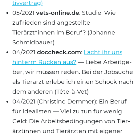
tiv­ver­trag)
05/2021
vets-online.de
: Stu­die: Wie
zufrie­den sind ange­stell­te
Tierärzt*innen im Beruf? (Johan­ne
Schmid­bau­er)
04/2021
doccheck.com
:
Lacht ihr uns
hin­term Rücken aus?
— Lie­be Arbeit­ge­
ber, wir müs­sen reden. Bei der Job­su­che
als Tier­arzt erle­be ich einen Schock nach
dem ande­ren (Tête-à-Vet)
04/2021 (Chris­ti­ne Dem­mer): Ein Beruf
für Idea­lis­ten — Viel zu tun für wenig
Geld: Die Arbeits­be­din­gun­gen von Tier­
ärz­tin­nen und Tier­ärz­ten mit eige­ner