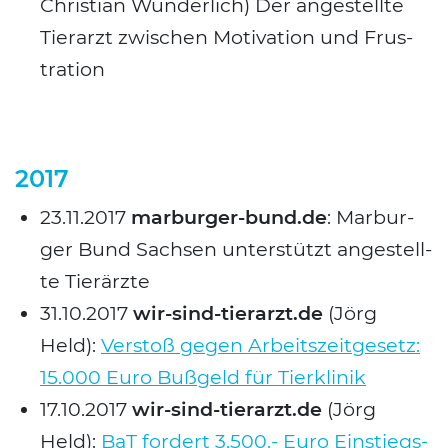
Chris­ti­an Wun­der­lich) Der ange­stell­te
Tier­arzt zwi­schen Moti­va­ti­on und Frus­
tra­ti­on
2017
23.11.2017
marburger-bund.de
: Mar­bur­
ger Bund Sach­sen unter­stützt ange­stell­
te Tier­ärz­te
31.10.2017
wir-sind-tierarzt.de
(Jörg
Held):
Ver­stoß gegen Arbeits­zeit­ge­setz:
15.000 Euro Buß­geld für Tier­kli­nik
17.10.2017
wir-sind-tierarzt.de
(Jörg
Held):
BaT for­dert 3.500.- Euro Ein­stiegs­