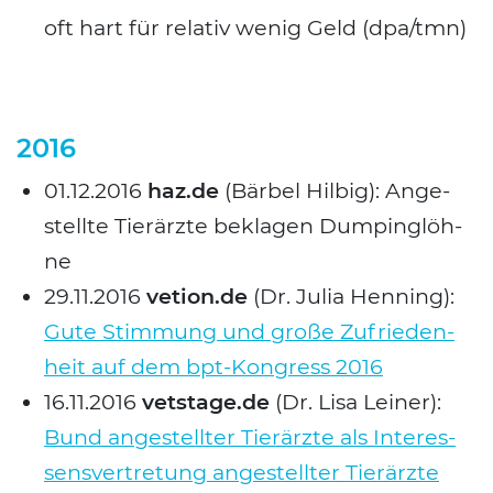
oft hart für rela­tiv wenig Geld (dpa/tmn)
2016
01.12.2016
haz.de
(Bär­bel Hil­big): Ange­
stell­te Tier­ärz­te bekla­gen Dum­ping­löh­
ne
29.11.2016
vetion.de
(Dr. Julia Hen­ning):
Gute Stim­mung und gro­ße Zufrie­den­
heit auf dem bpt-Kon­gress 2016
16.11.2016
vetstage.de
(Dr. Lisa Lei­ner):
Bund ange­stell­ter Tier­ärz­te als Inter­es­
sens­ver­tre­tung ange­stell­ter Tier­ärz­te