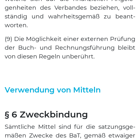
gen­hei­ten des Ver­ban­des bezie­hen, voll­
stän­dig und wahr­heits­ge­mäß zu beant­
wor­ten.
(9) Die Mög­lich­keit einer exter­nen Prü­fung
der Buch- und Rech­nungs­füh­rung bleibt
von die­sen Regeln unbe­rührt.
Verwendung von Mitteln
§ 6 Zweckbindung
Sämt­li­che Mit­tel sind für die sat­zungs­ge­
mä­ßen Zwe­cke des BaT, gemäß etwa­iger