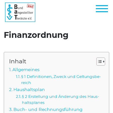
Finanzordnung
Inhalt
All­ge­mei­nes
§ 1 Defi­ni­tio­nen, Zweck und Gel­tungs­be­
reich
Haus­halts­plan
§ 2 Erstel­lung und Ände­rung des Haus­
halts­pla­nes
Buch- und Rech­nungs­füh­rung