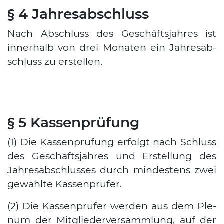
§ 4 Jahresabschluss
Nach Abschluss des Geschäfts­jah­res ist
inner­halb von drei Mona­ten ein Jah­res­ab­
schluss zu erstel­len.
§ 5 Kassenprüfung
(1) Die Kas­sen­prü­fung erfolgt nach Schluss
des Geschäfts­jah­res und Erstel­lung des
Jah­res­ab­schlus­ses durch min­des­tens zwei
gewähl­te Kas­sen­prü­fer.
(2) Die Kas­sen­prü­fer wer­den aus dem Ple­
num der Mit­glie­der­ver­samm­lung, auf der