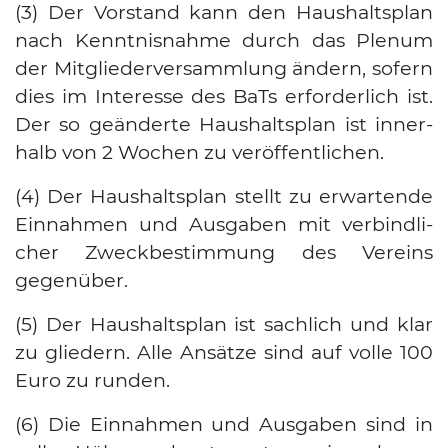
(3) Der Vor­stand kann den Haus­halts­plan
nach Kennt­nis­nah­me durch das Ple­num
der Mit­glie­der­ver­samm­lung ändern, sofern
dies im Inter­es­se des BaTs erfor­der­lich ist.
Der so geän­der­te Haus­halts­plan ist inner­
halb von 2 Wochen zu ver­öf­fent­li­chen.
(4) Der Haus­halts­plan stellt zu erwar­ten­de
Ein­nah­men und Aus­ga­ben mit ver­bind­li­
cher Zweck­be­stim­mung des Ver­eins
gegen­über.
(5) Der Haus­halts­plan ist sach­lich und klar
zu glie­dern. Alle Ansät­ze sind auf vol­le 100
Euro zu run­den.
(6) Die Ein­nah­men und Aus­ga­ben sind in