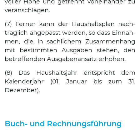
vol­ler Höhe und getrennt von­ein­an­der zu
ver­an­schla­gen.
(7) Fer­ner kann der Haus­halts­plan nach­
träg­lich ange­passt wer­den, so dass Ein­nah­
men, die in sach­li­chem Zusam­men­hang
mit bestimm­ten Aus­ga­ben ste­hen, den
betref­fen­den Aus­ga­ben­an­satz erhö­hen.
(8) Das Haus­halts­jahr ent­spricht dem
Kalen­der­jahr (01. Janu­ar bis zum 31.
Dezem­ber).
Buch- und Rechnungsführung