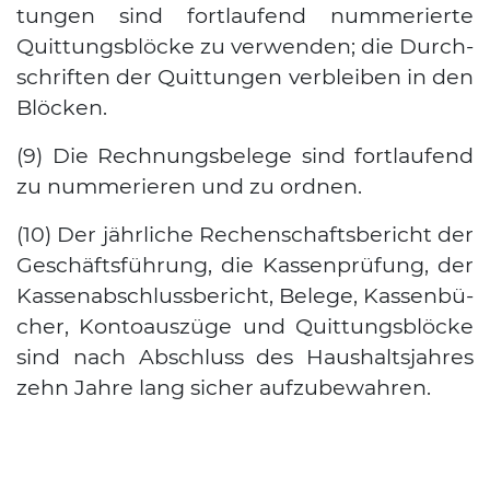
tun­gen sind fort­lau­fend num­me­rier­te
Quit­tungs­blö­cke zu ver­wen­den; die Durch­
schrif­ten der Quit­tun­gen ver­blei­ben in den
Blö­cken.
(9) Die Rech­nungs­be­le­ge sind fort­lau­fend
zu num­me­rie­ren und zu ord­nen.
(10) Der jähr­li­che Rechen­schafts­be­richt der
Geschäfts­füh­rung, die Kas­sen­prü­fung, der
Kas­sen­ab­schluss­be­richt, Bele­ge, Kas­sen­bü­
cher, Kon­to­aus­zü­ge und Quit­tungs­blö­cke
sind nach Abschluss des Haus­halts­jah­res
zehn Jah­re lang sicher auf­zu­be­wah­ren.