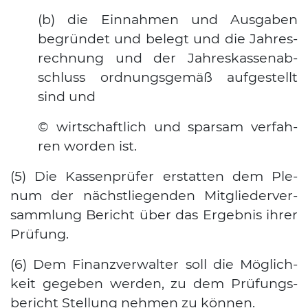
(b) die Ein­nah­men und Aus­ga­ben
begrün­det und belegt und die Jah­res­
rech­nung und der Jah­res­kas­sen­ab­
schluss ord­nungs­ge­mäß auf­ge­stellt
sind und
© wirt­schaft­lich und spar­sam ver­fah­
ren wor­den ist.
(5) Die Kas­sen­prü­fer erstat­ten dem Ple­
num der nächst­lie­gen­den Mit­glie­der­ver­
samm­lung Bericht über das Ergeb­nis ihrer
Prü­fung.
(6) Dem Finanz­ver­wal­ter soll die Mög­lich­
keit gege­ben wer­den, zu dem Prü­fungs­
be­richt Stel­lung neh­men zu kön­nen.