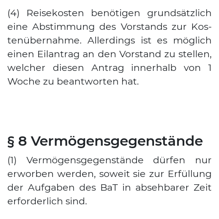
(4) Rei­se­kos­ten benö­ti­gen grund­sätz­lich
eine Abstim­mung des Vor­stands zur Kos­
ten­über­nah­me. Aller­dings ist es mög­lich
einen Eil­an­trag an den Vor­stand zu stel­len,
wel­cher die­sen Antrag inner­halb von 1
Woche zu beant­wor­ten hat.
§ 8 Vermögensgegenstände
(1) Ver­mö­gens­ge­gen­stän­de dür­fen nur
erwor­ben wer­den, soweit sie zur Erfül­lung
der Auf­ga­ben des BaT in abseh­ba­rer Zeit
erfor­der­lich sind.