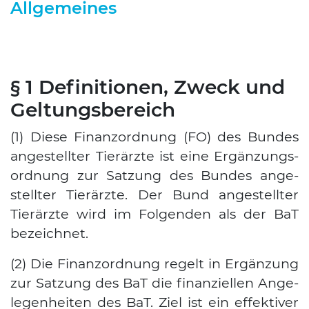
Allgemeines
§ 1 Definitionen, Zweck und
Geltungsbereich
(1) Die­se Finanz­ord­nung (FO) des Bun­des
ange­stell­ter Tier­ärz­te ist eine Ergän­zungs­
ord­nung zur Sat­zung des Bun­des ange­
stell­ter Tier­ärz­te. Der Bund ange­stell­ter
Tier­ärz­te wird im Fol­gen­den als der BaT
bezeich­net.
(2) Die Finanz­ord­nung regelt in Ergän­zung
zur Sat­zung des BaT die finan­zi­el­len Ange­
le­gen­hei­ten des BaT. Ziel ist ein effek­ti­ver