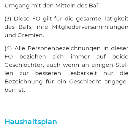
Umgang mit den Mit­teln des BaT.
(3) Die­se FO gilt für die gesam­te Tätig­keit
des BaTs, ihre Mit­glie­der­ver­samm­lun­gen
und Gre­mi­en.
(4) Alle Per­so­nen­be­zeich­nun­gen in die­ser
FO bezie­hen sich immer auf bei­de
Geschlech­ter, auch wenn an eini­gen Stel­
len zur bes­se­ren Les­bar­keit nur die
Bezeich­nung für ein Geschlecht ange­ge­
ben ist.
Haushaltsplan