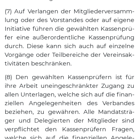
(7) Auf Ver­lan­gen der Mit­glie­der­ver­samm­
lung oder des Vor­stan­des oder auf eige­ne
Initia­ti­ve füh­ren die gewähl­ten Kas­sen­prü­
fer eine außer­or­dent­li­che Kas­sen­prü­fung
durch. Die­se kann sich auch auf ein­zel­ne
Vor­gän­ge oder Teil­be­rei­che der Ver­eins­ak­
ti­vi­tä­ten beschrän­ken.
(8) Den gewähl­ten Kas­sen­prü­fern ist für
ihre Arbeit unein­ge­schränk­ter Zugang zu
allen Unter­la­gen, wel­che sich auf die finan­
zi­el­len Ange­le­gen­hei­ten des Ver­ban­des
bezie­hen, zu gewäh­ren. Alle Man­dats­trä­
ger und Dele­gier­ten der Mit­glie­der sind
ver­pflich­tet den Kas­sen­prü­fern Fra­gen,
wel­che sich auf die finan­zi­el­len Ange­le­