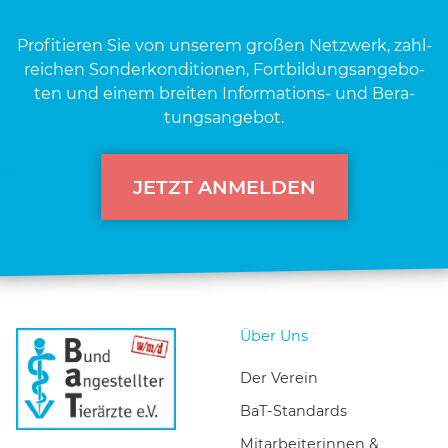
Pro­fi­tie­ren Sie von unse­rem gro­ßen Netz­werk, zahl­
rei­chen Son­der­kon­di­tio­nen, Fort­bil­dungs­an­ge­bo­
ten und einem brei­ten Infor­ma­ti­ons- und Bera­
tungs­an­ge­bot.
JETZT ANMELDEN
Über Uns
Der Verein
BaT-Standards
Mitarbeiterinnen &