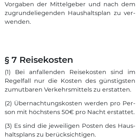
Vor­ga­ben der Mit­tel­ge­ber und nach dem
zugrun­de­lie­gen­den Haus­halts­plan zu ver­
wen­den.
§ 7 Reisekosten
(1) Bei anfal­len­den Rei­se­kos­ten sind im
Regel­fall nur die Kos­ten des güns­tigs­ten
zumut­ba­ren Ver­kehrs­mit­tels zu erstat­ten.
(2) Über­nach­tungs­kos­ten wer­den pro Per­
son mit höchs­tens 50€ pro Nacht erstat­tet.
(3) Es sind die jewei­li­gen Pos­ten des Haus­
halts­plans zu berück­sich­ti­gen.