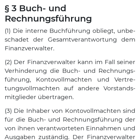
§ 3 Buch- und
Rechnungsführung
(1) Die inter­ne Buch­füh­rung obliegt, unbe­
scha­det der Gesamt­ver­ant­wor­tung dem
Finanz­ver­wal­ter.
(2) Der Finanz­ver­wal­ter kann im Fall sei­ner
Ver­hin­de­rung die Buch- und Rech­nungs­
füh­rung, Kon­to­voll­mach­ten und Ver­tre­
tungs­voll­mach­ten auf ande­re Vor­stands­
mit­glie­der über­tra­gen.
(3) Die Inha­ber von Kon­to­voll­mach­ten sind
für die Buch- und Rech­nungs­füh­rung der
von ihnen ver­ant­wor­te­ten Ein­nah­men und
Aus­ga­ben zustän­dig. Der Finanz­ver­wal­ter