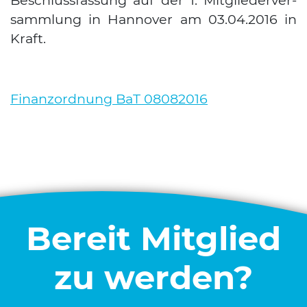
Beschluss­fas­sung auf der 1. Mit­glie­der­ver­
samm­lung in Han­no­ver am 03.04.2016 in
Kraft.
Finanz­ord­nung BaT 08082016
Bereit Mitglied
zu werden?