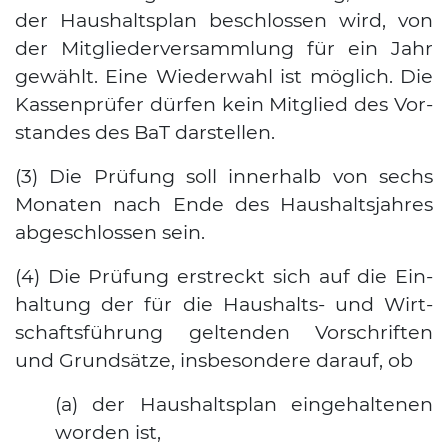
der Haus­halts­plan beschlos­sen wird, von
der Mit­glie­der­ver­samm­lung für ein Jahr
gewählt. Eine Wie­der­wahl ist mög­lich. Die
Kas­sen­prü­fer dür­fen kein Mit­glied des Vor­
stan­des des BaT dar­stel­len.
(3) Die Prü­fung soll inner­halb von sechs
Mona­ten nach Ende des Haus­halts­jah­res
abge­schlos­sen sein.
(4) Die Prü­fung erstreckt sich auf die Ein­
hal­tung der für die Haus­halts- und Wirt­
schafts­füh­rung gel­ten­den Vor­schrif­ten
und Grund­sät­ze, ins­be­son­de­re dar­auf, ob
(a) der Haus­halts­plan ein­ge­hal­te­nen
wor­den ist,