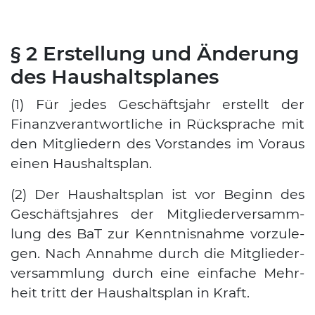
§ 2 Erstellung und Änderung
des Haushaltsplanes
(1) Für jedes Geschäfts­jahr erstellt der
Finanz­ver­ant­wort­li­che in Rück­spra­che mit
den Mit­glie­dern des Vor­stan­des im Vor­aus
einen Haus­halts­plan.
(2) Der Haus­halts­plan ist vor Beginn des
Geschäfts­jah­res der Mit­glie­der­ver­samm­
lung des BaT zur Kennt­nis­nah­me vor­zu­le­
gen. Nach Annah­me durch die Mit­glie­der­
ver­samm­lung durch eine ein­fa­che Mehr­
heit tritt der Haus­halts­plan in Kraft.