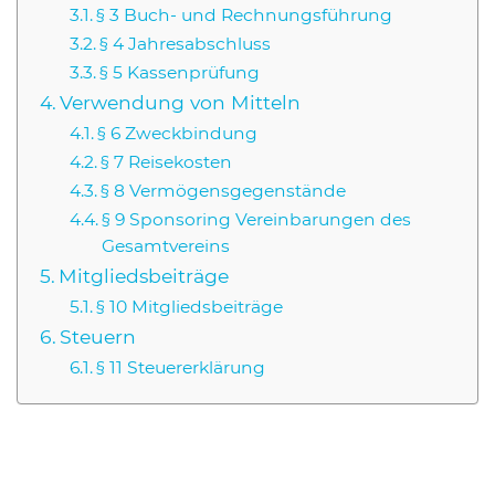
§ 3 Buch- und Rech­nungs­füh­rung
§ 4 Jah­res­ab­schluss
§ 5 Kas­sen­prü­fung
Ver­wen­dung von Mit­teln
§ 6 Zweck­bin­dung
§ 7 Rei­se­kos­ten
§ 8 Ver­mö­gens­ge­gen­stän­de
§ 9 Spon­so­ring Ver­ein­ba­run­gen des
Gesamt­ver­eins
Mit­glieds­bei­trä­ge
§ 10 Mit­glieds­bei­trä­ge
Steu­ern
§ 11 Steu­er­erklä­rung