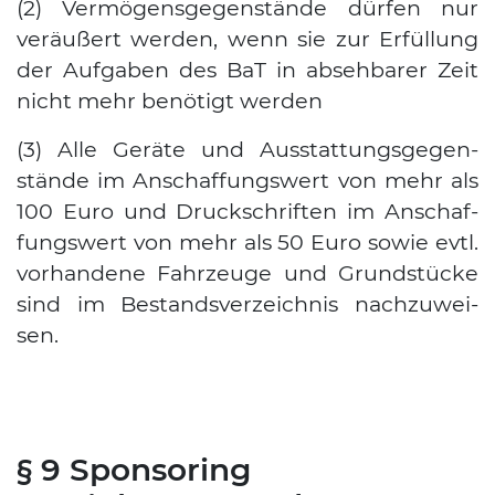
(2) Ver­mö­gens­ge­gen­stän­de dür­fen nur
ver­äu­ßert wer­den, wenn sie zur Erfül­lung
der Auf­ga­ben des BaT in abseh­ba­rer Zeit
nicht mehr benö­tigt wer­den
(3) Alle Gerä­te und Aus­stat­tungs­ge­gen­
stän­de im Anschaf­fungs­wert von mehr als
100 Euro und Druck­schrif­ten im Anschaf­
fungs­wert von mehr als 50 Euro sowie evtl.
vor­han­de­ne Fahr­zeu­ge und Grund­stü­cke
sind im Bestands­ver­zeich­nis nach­zu­wei­
sen.
§ 9 Sponsoring