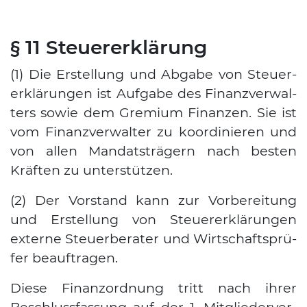
§ 11 Steuererklärung
(1) Die Erstel­lung und Abga­be von Steu­er­
erklä­run­gen ist Auf­ga­be des Finanz­ver­wal­
ters sowie dem Gre­mi­um Finan­zen. Sie ist
vom Finanz­ver­wal­ter zu koor­di­nie­ren und
von allen Man­dats­trä­gern nach bes­ten
Kräf­ten zu unter­stüt­zen.
(2) Der Vor­stand kann zur Vor­be­rei­tung
und Erstel­lung von Steu­er­erklä­run­gen
exter­ne Steu­er­be­ra­ter und Wirt­schafts­prü­
fer beauf­tra­gen.
Die­se Finanz­ord­nung tritt nach ihrer