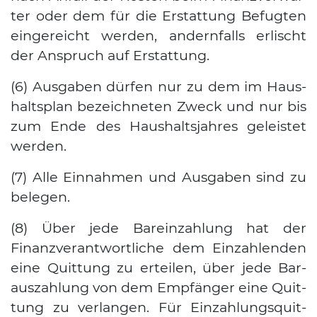
ter oder dem für die Erstat­tung Befug­ten
ein­ge­reicht wer­den, andern­falls erlischt
der Anspruch auf Erstat­tung.
(6) Aus­ga­ben dür­fen nur zu dem im Haus­
halts­plan bezeich­ne­ten Zweck und nur bis
zum Ende des Haus­halts­jah­res geleis­tet
wer­den.
(7) Alle Ein­nah­men und Aus­ga­ben sind zu
bele­gen.
(8) Über jede Bar­ein­zah­lung hat der
Finanz­ver­ant­wort­li­che dem Ein­zah­len­den
eine Quit­tung zu ertei­len, über jede Bar­
aus­zah­lung von dem Emp­fän­ger eine Quit­
tung zu ver­lan­gen. Für Ein­zah­lungs­quit­