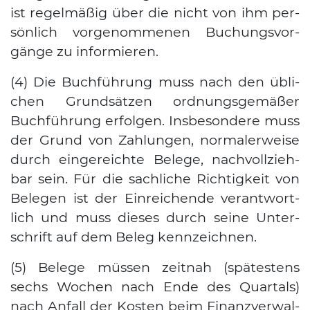
ist regel­mä­ßig über die nicht von ihm per­
sön­lich vor­ge­nom­me­nen Buchungs­vor­
gän­ge zu infor­mie­ren.
(4) Die Buch­füh­rung muss nach den übli­
chen Grund­sät­zen ord­nungs­ge­mä­ßer
Buch­füh­rung erfol­gen. Ins­be­son­de­re muss
der Grund von Zah­lun­gen, nor­ma­ler­wei­se
durch ein­ge­reich­te Bele­ge, nach­voll­zieh­
bar sein. Für die sach­li­che Rich­tig­keit von
Bele­gen ist der Ein­rei­chen­de ver­ant­wort­
lich und muss die­ses durch sei­ne Unter­
schrift auf dem Beleg kenn­zeich­nen.
Suchen nach:
(5) Bele­ge müs­sen zeit­nah (spä­tes­tens
sechs Wochen nach Ende des Quar­tals)
nach Anfall der Kos­ten beim Finanz­ver­wal­