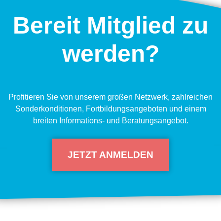
Bereit Mitglied zu
werden?
Pro­fi­tie­ren Sie von unse­rem gro­ßen Netz­werk, zahl­rei­chen
Son­der­kon­di­tio­nen, Fort­bil­dungs­an­ge­bo­ten und einem
brei­ten Infor­ma­ti­ons- und Bera­tungs­an­ge­bot.
JETZT ANMELDEN