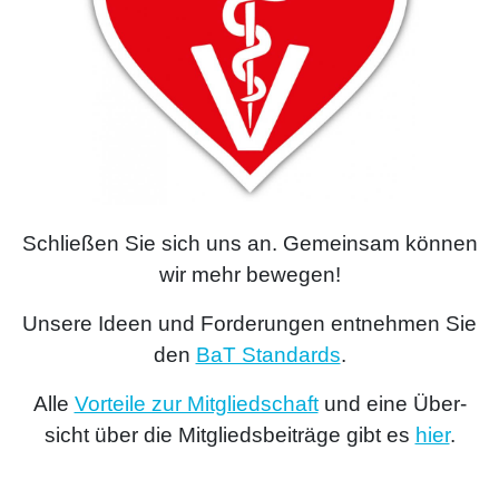
Schlie­ßen Sie sich uns an. Gemein­sam kön­nen
wir mehr bewe­gen!
Unse­re Ideen und For­de­run­gen ent­neh­men Sie
den
BaT Stan­dards
.
Alle
Vor­tei­le zur Mit­glied­schaft
und eine Über­
Suchen nach:
sicht über die Mit­glieds­bei­trä­ge gibt es
hier
.