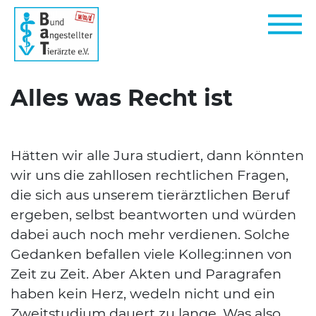
Alles was Recht ist
Hät­ten wir alle Jura stu­diert, dann könn­ten
wir uns die zahl­lo­sen recht­li­chen Fra­gen,
die sich aus unse­rem tier­ärzt­li­chen Beruf
erge­ben, selbst beant­wor­ten und wür­den
dabei auch noch mehr ver­die­nen. Sol­che
Gedan­ken befal­len vie­le Kolleg:innen von
Zeit zu Zeit. Aber Akten und Para­gra­fen
haben kein Herz, wedeln nicht und ein
Zweit­stu­di­um dau­ert zu lan­ge. Was also