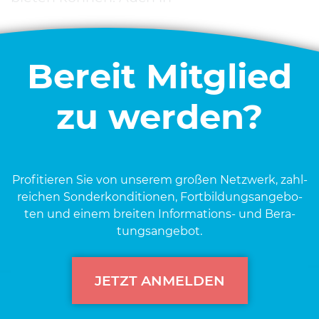
Bereit Mitglied
zu werden?
Pro­fi­tie­ren Sie von unse­rem gro­ßen Netz­werk, zahl­
rei­chen Son­der­kon­di­tio­nen, Fort­bil­dungs­an­ge­bo­
ten und einem brei­ten Infor­ma­ti­ons- und Bera­
tungs­an­ge­bot.
JETZT ANMELDEN