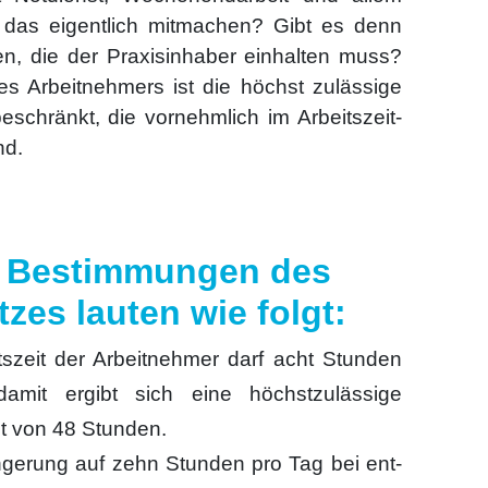
as eigent­lich mit­ma­chen? Gibt es denn
ten, die der Pra­xis­in­ha­ber ein­hal­ten muss?
 Arbeit­neh­mers ist die höchst zuläs­si­ge
eschränkt, die vor­nehm­lich im Arbeits­zeit­
nd.
n Bestimmungen des
Suchen nach:
tzes lauten wie folgt:
its­zeit der Arbeit­neh­mer darf acht Stun­den
 damit ergibt sich eine höchst­zu­läs­si­ge
eit von 48 Stun­den.
än­ge­rung auf zehn Stun­den pro Tag bei ent­