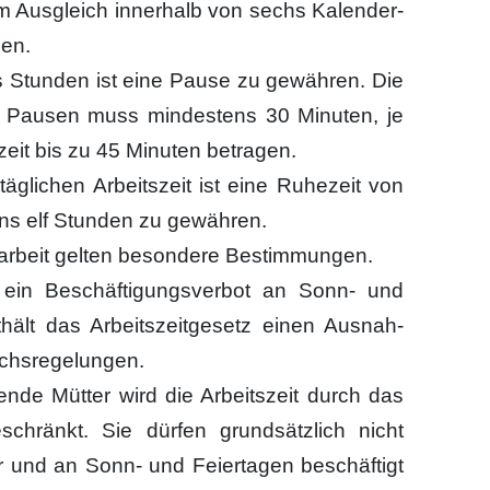
em Aus­gleich inner­halb von sechs Kalen­der­
hen.
 Stun­den ist eine Pau­se zu gewäh­ren. Die
 Pau­sen muss min­des­tens 30 Minu­ten, je
zeit bis zu 45 Minu­ten betra­gen.
g­li­chen Arbeits­zeit ist eine Ruhe­zeit von
tens elf Stun­den zu gewäh­ren.
r­beit gel­ten beson­de­re Bestim­mun­gen.
t ein Beschäf­ti­gungs­ver­bot an Sonn- und
t­hält das Arbeits­zeit­ge­setz einen Aus­nah­
chs­re­ge­lun­gen.
len­de Müt­ter wird die Arbeits­zeit durch das
beschränkt. Sie dür­fen grund­sätz­lich nicht
und an Sonn- und Fei­er­ta­gen beschäf­tigt