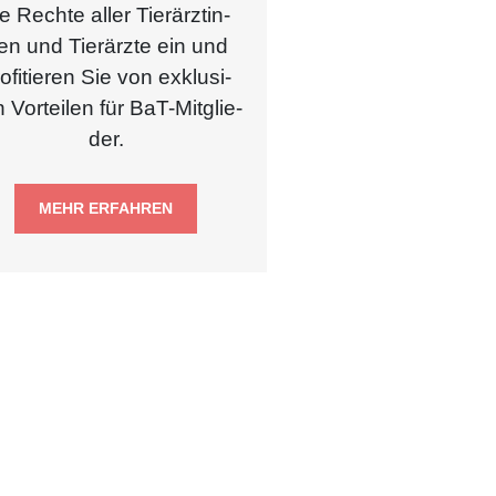
e Rech­te aller Tier­ärz­tin­
en und Tier­ärz­te ein und
o­fi­tie­ren Sie von exklu­si­
 Vor­tei­len für BaT-Mit­glie­
der.
MEHR ERFAHREN