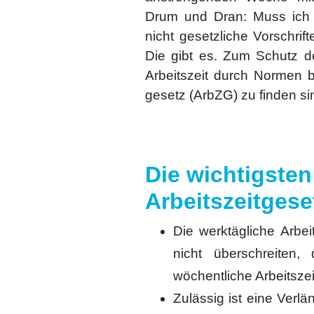
Drum und Dran: Muss ich d
nicht gesetz­li­che Vor­schrif­
Die gibt es. Zum Schutz des
Arbeits­zeit durch Nor­men b
ge­setz (ArbZG) zu fin­den si
Die wichtigste
Arbeitszeitgese
Die werk­täg­li­che Arbe
nicht über­schrei­ten,
wöchent­li­che Arbeits­z
Zuläs­sig ist eine Ver­l