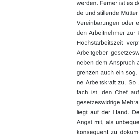
wer­den. Fer­ner ist es d
de und stil­len­de Müt­ter 
Ver­ein­ba­run­gen oder e
den Arbeit­neh­mer zur Üb
Höchst­ar­beits­zeit ver­
Arbeit­ge­ber geset­zes­
neben dem Anspruch auf 
gren­zen auch ein sog. Z
ne Arbeits­kraft zu. So
fach ist, den Chef auf
geset­zes­wid­ri­ge Mehr­a
liegt auf der Hand. De
Angst mit, als unbe­que
kon­se­quent zu doku­m