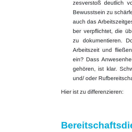
zes­ver­stoß deut­lich
Bewusst­sein zu schär­fen
auch das Arbeits­zeit­ge­
ber ver­pflich­tet, die ü
zu doku­men­tie­ren. D
Arbeits­zeit und flie­ß
ein? Dass Anwe­sen­hei
gehö­ren, ist klar. Schw
und/ oder Ruf­be­reit­scha
Hier ist zu dif­fe­ren­zie­ren:
Bereitschaftsdi