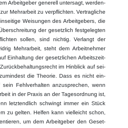
em Arbeit­ge­ber gene­rell unter­sagt, wer­den­
zur Mehr­ar­beit zu ver­pflich­ten. Ver­trag­li­che
in­sei­ti­ge Wei­sun­gen des Arbeit­ge­bers, die
er­schrei­tung der gesetz­lich fest­ge­leg­ten
pflich­ten sol­len, sind nich­tig. Ver­langt der
wid­rig Mehr­ar­beit, steht dem Arbeit­neh­mer
Ein­hal­tung der gesetz­li­chen Arbeits­zeit­
urück­be­hal­tungs­recht im Hin­blick auf sei­
 zumin­dest die Theo­rie. Dass es nicht ein­
 sein Fehl­ver­hal­ten anzu­spre­chen, wenn
r­beit in der Pra­xis an der Tages­ord­nung ist,
nn letzt­end­lich schwingt immer ein Stück
m zu gel­ten. Hel­fen kann viel­leicht schon,
en­tie­ren, um dem Arbeit­ge­ber den Geset­