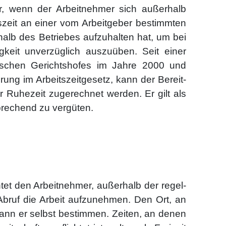
vor, wenn der Arbeit­neh­mer sich außer­halb
ts­zeit an einer vom Arbeit­ge­ber bestimm­ten
halb des Betrie­bes auf­zu­hal­ten hat, um bei
ig­keit unver­züg­lich aus­zu­üben. Seit einer
i­schen Gerichts­ho­fes im Jah­re 2000 und
rung im Arbeits­zeit­ge­setz, kann der Bereit­
 Ruhe­zeit zuge­rech­net wer­den. Er gilt als
pre­chend zu ver­gü­ten.
ch­tet den Arbeit­neh­mer, außer­halb der regel­
 Abruf die Arbeit auf­zu­neh­men. Den Ort, an
kann er selbst bestim­men. Zei­ten, an denen