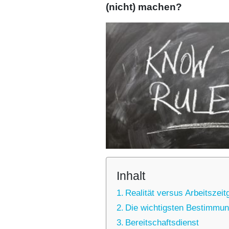
(nicht) machen?
Inhalt
Rea­li­tät ver­sus Arbeits­zeit
Die wich­tigs­ten Bestim­mun­
Bereit­schafts­dienst