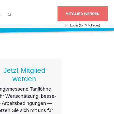
MITGLIED WERDEN
t
Login (für Mitglieder)
Jetzt Mitglied
werden
nge­mes­se­ne Tarif­löh­ne,
r Wert­schät­zung, bes­se­
e Arbeits­be­din­gun­gen —
t­zen Sie sich mit uns für