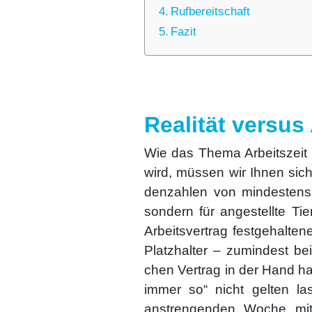
Ruf­be­reit­schaft
Fazit
Realität versus
Wie das The­ma Arbeits­zeit 
wird, müs­sen wir Ihnen sich
den­zah­len von min­des­tens
son­dern für ange­stell­te Tier
Arbeits­ver­trag fest­ge­hal­te­
Platz­hal­ter – zumin­dest bei
chen Ver­trag in der Hand h
immer so“ nicht gel­ten la
anstren­gen­den Woche mit 