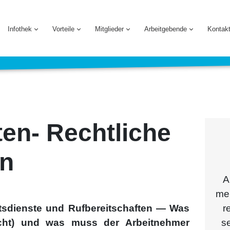
Infothek
Vorteile
Mitglieder
Arbeitgebende
Kontak
ten- Rechtliche
en
A
meh
fts­diens­te und Ruf­be­reit­schaf­ten — Was
r
nicht) und was muss der Arbeit­neh­mer
se