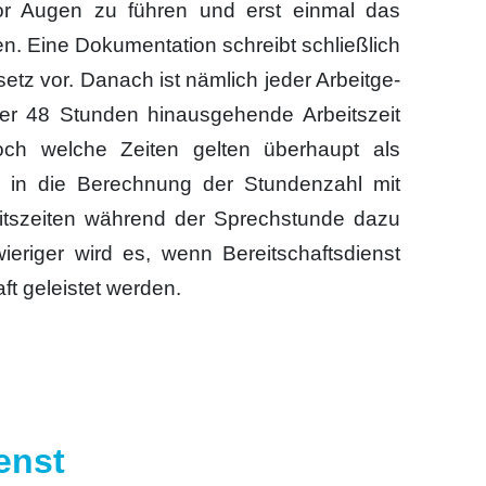
 vor Augen zu füh­ren und erst ein­mal das
. Eine Doku­men­ta­ti­on schreibt schließ­lich
setz vor. Danach ist näm­lich jeder Arbeit­ge­
ber 48 Stun­den hin­aus­ge­hen­de Arbeits­zeit
och wel­che Zei­ten gel­ten über­haupt als
en in die Berech­nung der Stun­den­zahl mit
ts­zei­ten wäh­rend der Sprech­stun­de dazu
ie­ri­ger wird es, wenn Bereit­schafts­dienst
ft geleis­tet wer­den.
enst