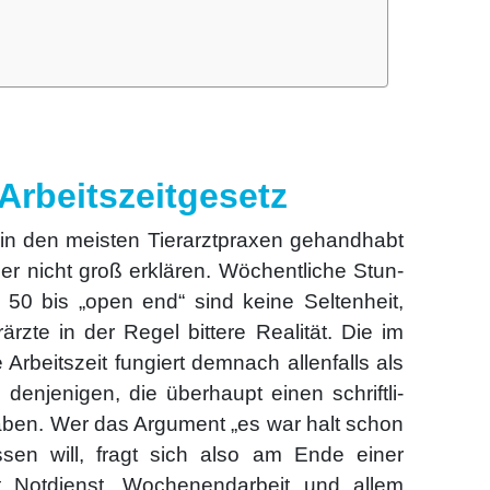
 Arbeitszeitgesetz
in den meis­ten Tier­arzt­pra­xen gehand­habt
er nicht groß erklä­ren. Wöchent­li­che Stun­
 50 bis „open end“ sind kei­ne Sel­ten­heit,
­ärz­te in der Regel bit­te­re Rea­li­tät. Die im
ne Arbeits­zeit fun­giert dem­nach allen­falls als
 den­je­ni­gen, die über­haupt einen schrift­li­
aben. Wer das Argu­ment „es war halt schon
s­sen will, fragt sich also am Ende einer
Not­dienst, Wochen­end­ar­beit und allem