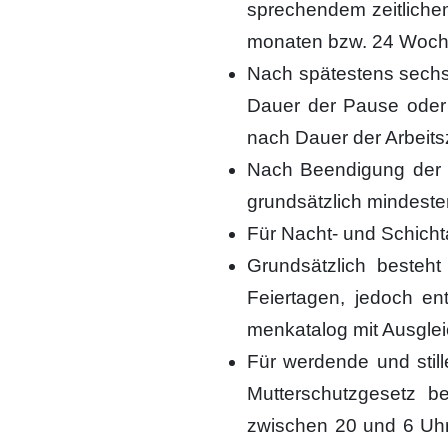
spre­chen­dem zeit­li­ch
mo­na­ten bzw. 24 Woc
Nach spä­tes­tens sechs
Dau­er der Pau­se oder
nach Dau­er der Arbeits­
Nach Been­di­gung der tä
grund­sätz­lich min­des­
Für Nacht- und Schicht­a
Grund­sätz­lich besteh
Fei­er­ta­gen, jedoch en
men­ka­ta­log mit Aus­glei
Für wer­den­de und stil­
Mut­ter­schutz­ge­setz 
zwi­schen 20 und 6 Uhr 