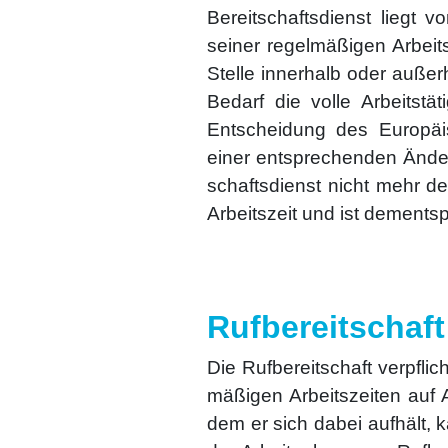
Bereit­schafts­dienst liegt 
sei­ner regel­mä­ßi­gen Arbei
Stel­le inner­halb oder außer­
Bedarf die vol­le Arbeits­tä­t
Ent­schei­dung des Euro­pä
einer ent­spre­chen­den Ände­
schafts­dienst nicht mehr der
Arbeits­zeit und ist dem­ents
Rufbereitschaft
Die Ruf­be­reit­schaft ver­pfli
mä­ßi­gen Arbeits­zei­ten auf
dem er sich dabei auf­hält, 