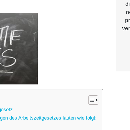
di
n
pr
ven
­ge­setz
gen des Arbeits­zeit­ge­set­zes lau­ten wie folgt: