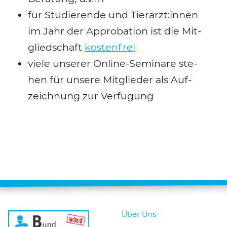
für Stu­die­ren­de und Tierärzt:innen
im Jahr der Appro­ba­ti­on ist die Mit­
glied­schaft
kos­ten­frei
vie­le unse­rer Online-Semi­na­re ste­
hen für unse­re Mit­glie­der als Auf­
zeich­nung zur Ver­fü­gung
Über Uns