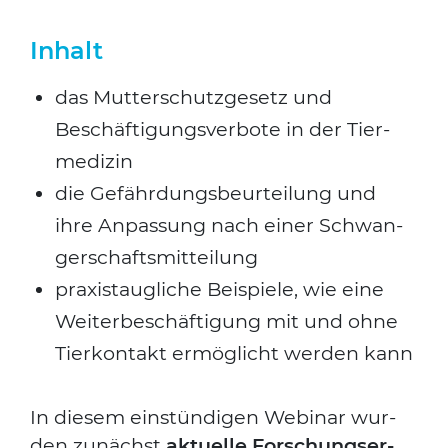
Inhalt
das Mut­ter­schutz­ge­setz und
Beschäf­ti­gungs­ver­bo­te in der Tier­
me­di­zin
die Gefähr­dungs­be­ur­tei­lung und
ihre Anpas­sung nach einer Schwan­
ger­schafts­mit­tei­lung
pra­xis­taug­li­che Bei­spie­le, wie eine
Wei­ter­be­schäf­ti­gung mit und ohne
Tier­kon­takt ermög­licht wer­den kann
Suchen nach:
In die­sem ein­stün­di­gen Web­i­nar wur­
den zunächst
aktu­el­le For­schungs­er­