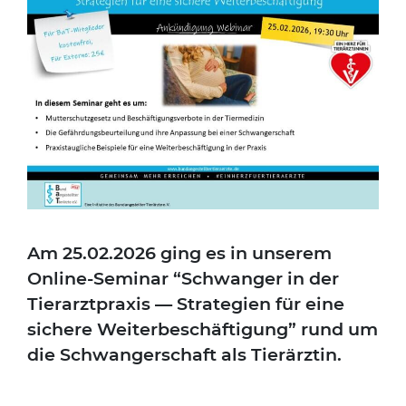
Am 25.02.2026 ging es in unse­rem
Online-Semi­nar “Schwan­ger in der
Tier­arzt­pra­xis — Stra­te­gien für eine
siche­re Wei­ter­be­schäf­ti­gung” rund um
die Schwan­ger­schaft als Tier­ärz­tin.