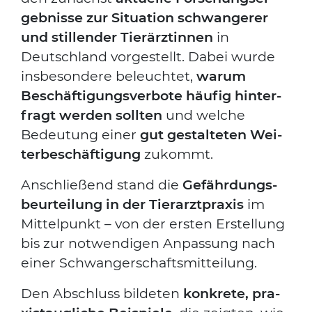
geb­nis­se zur Situa­ti­on schwan­ge­rer
und stil­len­der Tier­ärz­tin­nen
in
Deutsch­land vor­ge­stellt. Dabei wur­de
ins­be­son­de­re beleuch­tet,
war­um
Beschäf­ti­gungs­ver­bo­te häu­fig hin­ter­
fragt wer­den soll­ten
und wel­che
Bedeu­tung einer
gut gestal­te­ten Wei­
ter­be­schäf­ti­gung
zukommt.
Anschlie­ßend stand die
Gefähr­dungs­
be­ur­tei­lung in der Tier­arzt­pra­xis
im
Mit­tel­punkt – von der ers­ten Erstel­lung
bis zur not­wen­di­gen Anpas­sung nach
einer Schwan­ger­schafts­mit­tei­lung.
Den Abschluss bil­de­ten
kon­kre­te, pra­