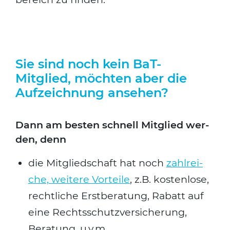
Sie sind noch kein BaT-
Mitglied, möchten aber die
Aufzeichnung ansehen?
Dann am bes­ten schnell Mit­glied wer­
den, denn
die Mit­glied­schaft hat noch
zahl­rei­
che, wei­te­re Vor­tei­le
, z.B. kos­ten­lo­se,
recht­li­che Erst­be­ra­tung, Rabatt auf
eine Rechts­schutz­ver­si­che­rung,
Bera­tung, u.v.m