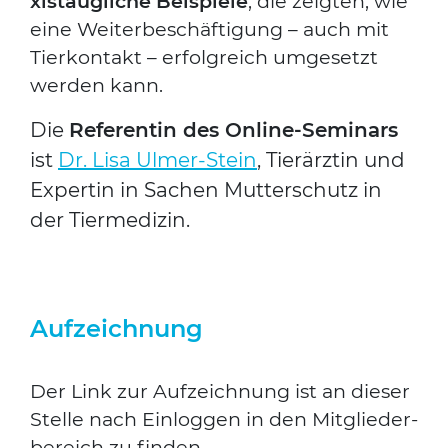
xis­taug­li­che Bei­spie­le
, die zeig­ten, wie
eine Wei­ter­be­schäf­ti­gung – auch mit
Tier­kon­takt – erfolg­reich umge­setzt
wer­den kann.
Die
Refe­ren­tin des Online-Semi­nars
ist
Dr. Lisa Ulmer-Stein
, Tier­ärz­tin und
Exper­tin in Sachen Mut­ter­schutz in
der Tier­me­di­zin.
Aufzeichnung
Der Link zur Auf­zeich­nung ist an die­ser
Stel­le nach Ein­log­gen in den Mit­glie­der­
be­reich zu fin­den.