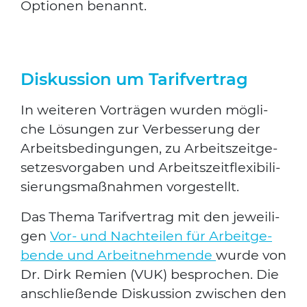
Optio­nen benannt.
Diskussion um Tarifvertrag
In wei­te­ren Vor­trä­gen wur­den mög­li­
che Lösun­gen zur Ver­bes­se­rung der
Arbeits­be­din­gun­gen, zu Arbeits­zeit­ge­
set­zes­vor­ga­ben und Arbeits­zeit­fle­xi­bi­li­
sie­rungs­maß­nah­men vor­ge­stellt.
Das The­ma Tarif­ver­trag mit den jewei­li­
gen
Vor- und Nach­tei­len für Arbeit­ge­
ben­de und Arbeit­neh­men­de
wur­de von
Dr. Dirk Remi­en (VUK) bespro­chen. Die
anschlie­ßen­de Dis­kus­si­on zwi­schen den