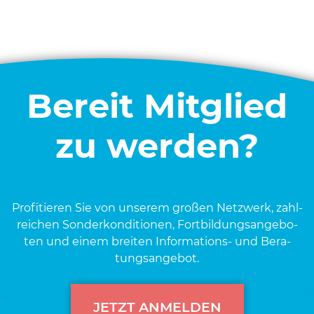
Bereit Mitglied
zu werden?
Pro­fi­tie­ren Sie von unse­rem gro­ßen Netz­werk, zahl­
rei­chen Son­der­kon­di­tio­nen, Fort­bil­dungs­an­ge­bo­
ten und einem brei­ten Infor­ma­ti­ons- und Bera­
tungs­an­ge­bot.
JETZT ANMELDEN