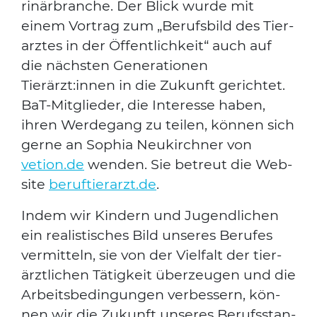
ri­när­bran­che. Der Blick wur­de mit
einem Vor­trag zum „Berufs­bild des Tier­
arz­tes in der Öffent­lich­keit“ auch auf
die nächs­ten Gene­ra­tio­nen
Tierärzt:innen in die Zukunft gerich­tet.
BaT-Mit­glie­der, die Inter­es­se haben,
ihren Wer­de­gang zu tei­len, kön­nen sich
ger­ne an Sophia Neu­kirch­ner von
vetion.de
wen­den. Sie betreut die Web­
site
beruftierarzt.de
.
Indem wir Kin­dern und Jugend­li­chen
ein rea­lis­ti­sches Bild unse­res Beru­fes
ver­mit­teln, sie von der Viel­falt der tier­
ärzt­li­chen Tätig­keit über­zeu­gen und die
Arbeits­be­din­gun­gen ver­bes­sern, kön­
nen wir die Zukunft unse­res Berufs­stan­