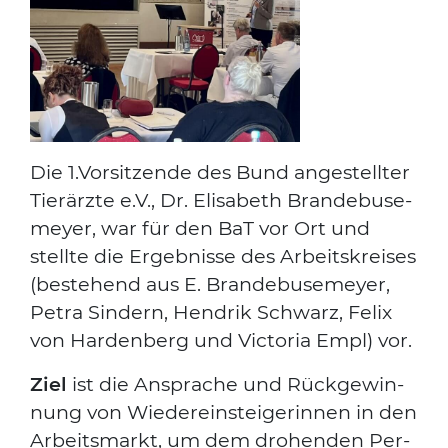
Die 1.Vorsitzende des Bund ange­stell­ter
Tier­ärz­te e.V., Dr. Eli­sa­beth Bran­de­bu­se­
mey­er, war für den BaT vor Ort und
stell­te die Ergeb­nis­se des Arbeits­krei­ses
(bestehend aus E. Bran­de­bu­se­mey­er,
Petra Sin­dern, Hen­drik Schwarz, Felix
von Har­den­berg und Vic­to­ria Empl) vor.
Ziel
ist die Anspra­che und Rück­ge­win­
nung von Wie­der­ein­stei­ge­rin­nen in den
Arbeits­markt, um dem dro­hen­den Per­