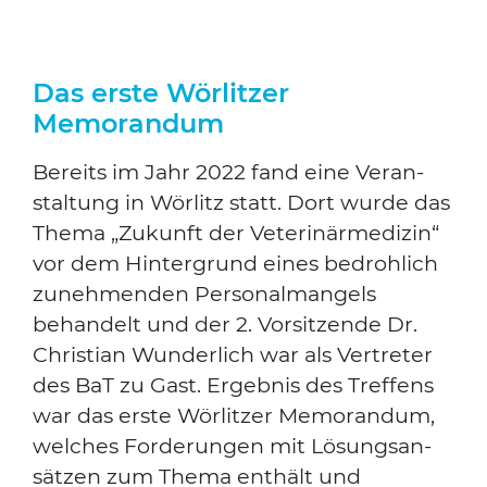
Das erste Wörlitzer
Memorandum
Bereits im Jahr 2022 fand eine Ver­an­
stal­tung in Wör­litz statt. Dort wur­de das
The­ma „Zukunft der Vete­ri­när­me­di­zin“
vor dem Hin­ter­grund eines bedroh­lich
zuneh­men­den Per­so­nal­man­gels
behan­delt und der 2. Vor­sit­zen­de Dr.
Chris­ti­an Wun­der­lich war als Ver­tre­ter
des BaT zu Gast. Ergeb­nis des Tref­fens
war das ers­te Wör­lit­zer Memo­ran­dum,
wel­ches For­de­run­gen mit Lösungs­an­
sät­zen zum The­ma ent­hält und