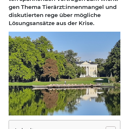
gen The­ma Tierärzt:innenmangel und
dis­ku­tier­ten rege über mög­li­che
Lösungs­an­sät­ze aus der Kri­se.