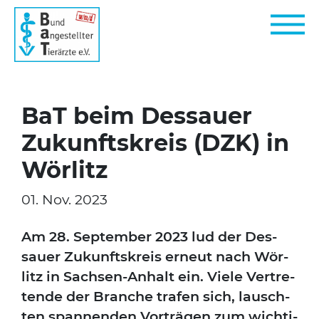
BaT beim Dessauer
Zukunftskreis (DZK) in
Wörlitz
01. Nov. 2023
Am 28. Sep­tem­ber 2023 lud der Des­
sau­er Zukunfts­kreis erneut nach Wör­
litz in Sach­sen-Anhalt ein. Vie­le Ver­tre­
ten­de der Bran­che tra­fen sich, lausch­
ten span­nen­den Vor­trä­gen zum wich­ti­