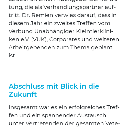
tung, die als Ver­hand­lungs­part­ner auf­
tritt. Dr. Remi­en ver­wies dar­auf, dass in
die­sem Jahr ein zwei­tes Tref­fen vom
Ver­bund Unab­hän­gi­ger Klein­tier­kli­ni­
ken e.V. (VUK), Cor­po­ra­tes und wei­te­ren
Arbeit­ge­ben­den zum The­ma geplant
ist.
Abschluss mit Blick in die
Zukunft
Ins­ge­samt war es ein erfolg­rei­ches Tref­
fen und ein span­nen­der Aus­tausch
unter Ver­tre­ten­den der gesam­ten Vete­