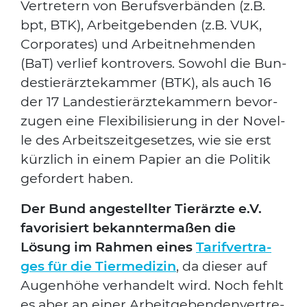
Ver­tre­tern von Berufs­ver­bän­den (z.B.
bpt, BTK), Arbeit­ge­ben­den (z.B. VUK,
Cor­po­ra­tes) und Arbeit­neh­men­den
(BaT) ver­lief kon­tro­vers. Sowohl die Bun­
des­tier­ärz­te­kam­mer (BTK), als auch 16
der 17 Lan­des­tier­ärz­te­kam­mern bevor­
zu­gen eine Fle­xi­bi­li­sie­rung in der Novel­
le des Arbeits­zeit­ge­set­zes, wie sie erst
kürz­lich in einem Papier an die Poli­tik
gefor­dert haben.
Der Bund ange­stell­ter Tier­ärz­te e.V.
favo­ri­siert bekann­ter­ma­ßen die
Lösung im Rah­men eines
Tarif­ver­tra­
ges für die Tier­me­di­zin
, da die­ser auf
Augen­hö­he ver­han­delt wird. Noch fehlt
es aber an einer Arbeit­ge­ben­denver­tre­