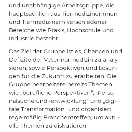
und unab­hän­gi­ge Arbeits­grup­pe, die
haupt­säch­lich aus Tier­me­di­zi­ne­rin­nen
und Tier­me­di­zi­nern ver­schie­de­ner
Berei­che wie Pra­xis, Hoch­schu­le und
Indus­trie besteht.
Das Ziel der Grup­pe ist es, Chan­cen und
Defi­zi­te der Vete­ri­när­me­di­zin zu ana­ly­
sie­ren, sowie Per­spek­ti­ven und Lösun­
gen für die Zukunft zu erar­bei­ten. Die
Grup­pe bear­bei­te­te bereits The­men
wie „beruf­li­che Per­spek­ti­ven“, „Per­so­
nal­su­che und ‑ent­wick­lung“ und „digi­
ta­le Trans­for­ma­ti­on“ und orga­ni­siert
regel­mä­ßig Bran­chen­tref­fen, um aktu­
el­le The­men zu dis­ku­tie­ren.