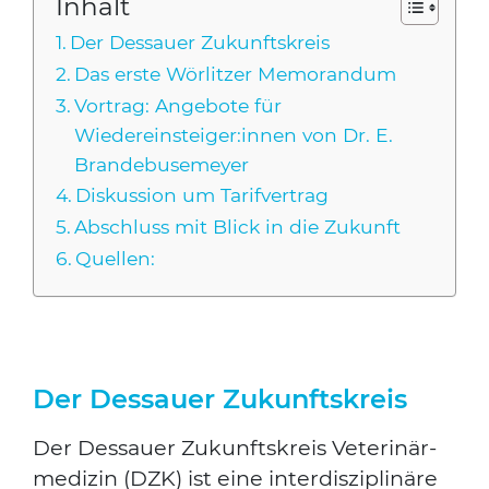
Inhalt
Der Des­sau­er Zukunfts­kreis
Das ers­te Wör­lit­zer Memo­ran­dum
Vor­trag: Ange­bo­te für
Wiedereinsteiger:innen von Dr. E.
Bran­de­bu­se­mey­er
Dis­kus­si­on um Tarif­ver­trag
Abschluss mit Blick in die Zukunft
Quel­len:
Der Dessauer Zukunftskreis
Der Des­sau­er Zukunfts­kreis Vete­ri­när­
me­di­zin (DZK) ist eine inter­dis­zi­pli­nä­re