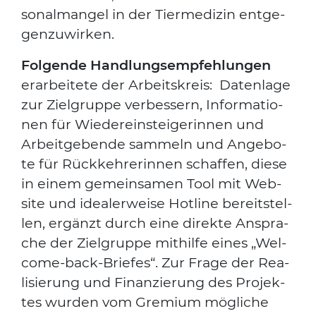
so­nal­man­gel in der Tier­me­di­zin ent­ge­
gen­zu­wir­ken.
Fol­gen­de Hand­lungs­emp­feh­lun­gen
erar­bei­te­te der Arbeits­kreis: Daten­la­ge
zur Ziel­grup­pe ver­bes­sern, Infor­ma­tio­
nen für Wie­der­ein­stei­ge­rin­nen und
Arbeit­ge­ben­de sam­meln und Ange­bo­
te für Rück­keh­re­rin­nen schaf­fen, die­se
in einem gemein­sa­men Tool mit Web­
site und idea­ler­wei­se Hot­line bereit­stel­
len, ergänzt durch eine direk­te Anspra­
che der Ziel­grup­pe mit­hil­fe eines „Wel­
co­me-back-Brie­fes“. Zur Fra­ge der Rea­
li­sie­rung und Finan­zie­rung des Pro­jek­
tes wur­den vom Gre­mi­um mög­li­che