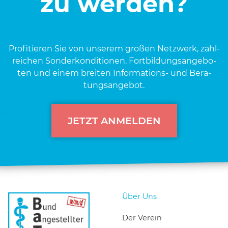
zu werden?
Pro­fi­tie­ren Sie von unse­rem gro­ßen Netz­werk, zahl­
rei­chen Son­der­kon­di­tio­nen, Fort­bil­dungs­an­ge­bo­
ten und einem brei­ten Infor­ma­ti­ons- und Bera­
tungs­an­ge­bot.
JETZT ANMELDEN
Über Uns
Der Verein