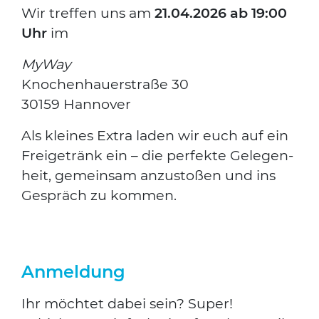
Wir tref­fen uns am
21.04.2026 ab 19:00
Uhr
im
Suchen nach:
MyWay
Kno­chen­hau­er­stra­ße 30
30159 Han­no­ver
Als klei­nes Extra laden wir euch auf ein
Frei­ge­tränk ein – die per­fek­te Gele­gen­
heit, gemein­sam anzu­sto­ßen und ins
Gespräch zu kom­men.
Anmeldung
Ihr möch­tet dabei sein? Super!