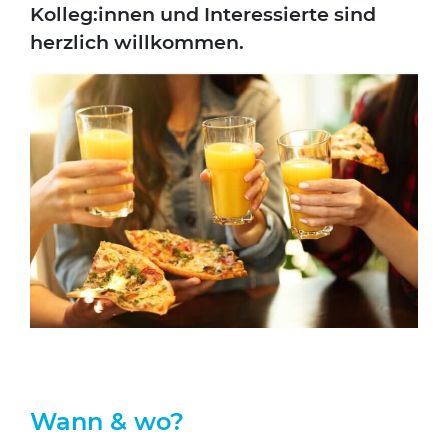
Kolleg:innen und Inter­es­sier­te sind
herz­lich will­kom­men.
Wann & wo?