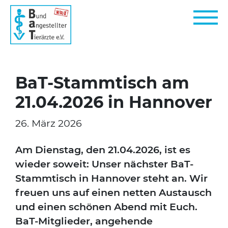
BaT-Stammtisch am
21.04.2026 in Hannover
26. März 2026
Am Diens­tag, den 21.04.2026, ist es
wie­der soweit: Unser nächs­ter BaT-
Stamm­tisch in Han­no­ver steht an.
Wir
freu­en uns auf einen net­ten Aus­tausch
und einen schö­nen Abend mit Euch.
BaT-Mit­glie­der, ange­hen­de