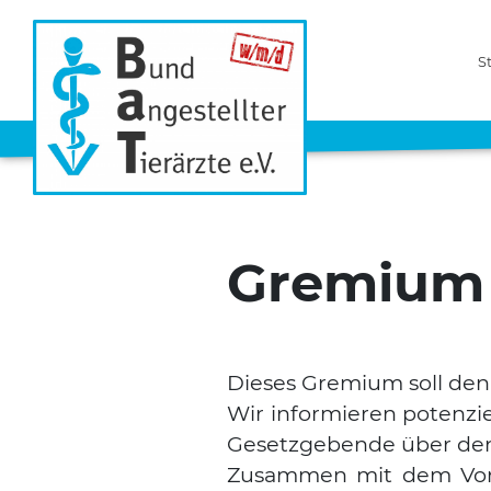
S
Gremium Ö
Die­ses Gre­mi­um soll den
Wir infor­mie­ren poten­zi­e
Gesetz­ge­ben­de über den 
Zusam­men mit dem Vor­s