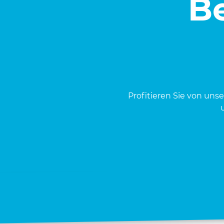
Be
Pro­fi­tie­ren Sie von uns