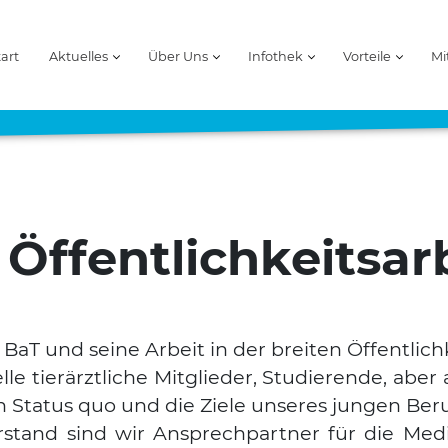
tart
Aktuelles
Über Uns
Infothek
Vorteile
Mi
ffentlichkeitsar
 BaT und sei­ne Arbeit in der brei­ten Öffent­li
l­le tier­ärzt­li­che Mit­glie­der, Stu­die­ren­de, a
Sta­tus quo und die Zie­le unse­res jun­gen Beruf
tand sind wir Ansprech­part­ner für die Medi