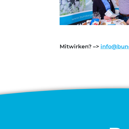
Mit­wir­ken? –>
info@bund