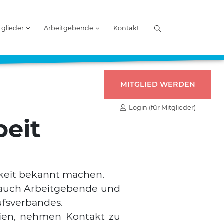
tglieder
Arbeitgebende
Kontakt
MITGLIED WERDEN
Login (für Mitglieder)
beit
ch­keit bekannt machen.
ber auch Arbeit­ge­ben­de und
s­ver­ban­des.
­en, neh­men Kon­takt zu