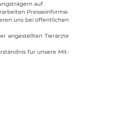
ungs­trä­gern auf.
ar­bei­ten Pres­se­infor­ma­
e­ren uns bei öffent­li­chen
r ange­stell­ten Tier­ärz­te
­ständ­nis für unse­re Mit­