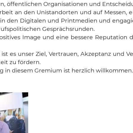
, öffent­li­chen Orga­ni­sa­tio­nen und Ent­schei­d
ar­beit an den Uni­stand­or­ten und auf Mes­sen, er
 in den Digi­ta­len und Print­me­di­en und enga­gi
ufs­po­li­ti­schen Gesprächs­run­den.
i­ti­ves Image und eine bes­se­re Repu­ta­ti­on de
ist es unser Ziel, Ver­trau­en, Akzep­tanz und Ver
keit zu för­dern.
ung in die­sem Gre­mi­um ist herz­lich will­kom­men.
Suchen nach: