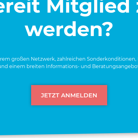
reit Mitglied
werden?
e­rem gro­ßen Netz­werk, zahl­rei­chen Son­der­kon­di­tio­nen, 
und einem brei­ten Infor­ma­ti­ons- und Bera­tungs­an­ge­bot
JETZT ANMELDEN