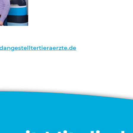
angestelltertieraerzte.de