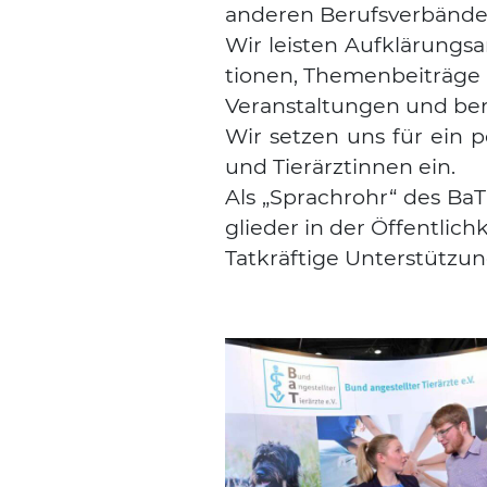
ande­ren Berufs­ver­bän­den
Wir leis­ten Auf­klä­rungs­
tio­nen, The­men­bei­trä­ge
Ver­an­stal­tun­gen und ber
Wir set­zen uns für ein pos
und Tier­ärz­tin­nen ein.
Als „Sprach­rohr“ des BaT 
glie­der in der Öffent­lich­
Tat­kräf­ti­ge Unter­stüt­z