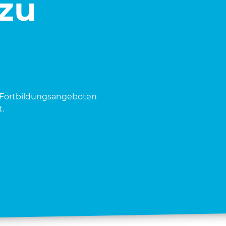
 zu
Fort­bil­dungs­an­ge­bo­ten
.