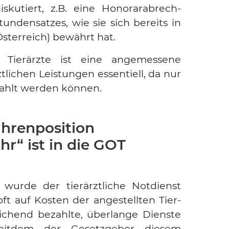
is­ku­tiert, z.B. eine Hono­rarab­rech­
n­den­sat­zes, wie sie sich bereits in
Öster­reich) bewährt hat.
 Tier­ärz­te ist eine ange­mes­se­ne
li­chen Leis­tun­gen essen­ti­ell, da nur
ahlt wer­den kön­nen.
hrenposition
r“ ist in die GOT
wur­de der tier­ärzt­li­che Not­dienst
oft auf Kos­ten der ange­stell­ten Tier­
ei­chend bezahl­te, über­lan­ge Diens­te
it­dem der Gesetz­ge­ber die­sem