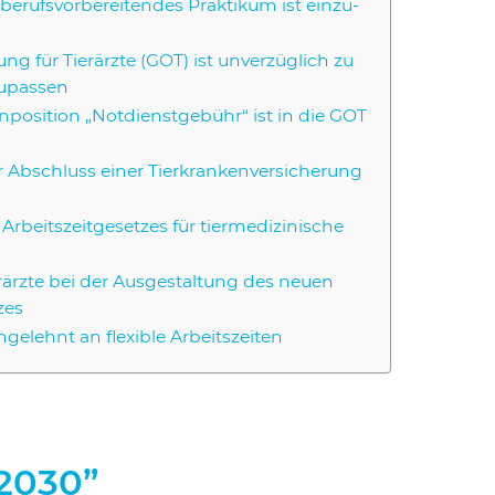
berufs­vor­be­rei­ten­des Prak­ti­kum ist ein­zu­
g für Tier­ärz­te (GOT) ist unver­züg­lich zu
u­pas­sen
po­si­ti­on „Not­dienst­ge­bühr“ ist in die GOT
r Abschluss einer Tier­kran­ken­ver­si­che­rung
s Arbeits­zeit­ge­set­zes für tier­me­di­zi­ni­sche
r­ärz­te bei der Aus­ge­stal­tung des neu­en
Suchen nach:
­zes
ge­lehnt an fle­xi­ble Arbeits­zei­ten
 2030”