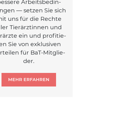
es­se­re Arbeits­be­din­
n­gen — set­zen Sie sich
it uns für die Rech­te
ller Tier­ärz­tin­nen und
r­ärz­te ein und pro­fi­tie­
en Sie von exklu­si­ven
r­tei­len für BaT-Mit­glie­
der.
MEHR ERFAHREN