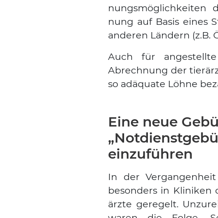
nungs­mög­lich­kei­ten d
nung auf Basis eines Stu
ande­ren Län­dern (z.B. 
Auch für ange­stell­te
Abrech­nung der tier­ärzt­
so adäqua­te Löh­ne bez
Eine neue Gebü
„Notdienstgebüh
einzuführen
In der Ver­gan­gen­heit 
beson­ders in Kli­ni­ken 
ärz­te gere­gelt. Unzu­r
waren die Fol­ge. Se