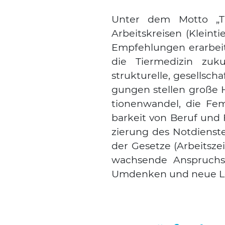
Unter dem Mot­to „Tie
Arbeits­krei­sen (Klein­tier
Emp­feh­lun­gen erar­bei
die Tier­me­di­zin zukunf
struk­tu­rel­le, gesell­sch
gun­gen stel­len gro­ße 
tio­nen­wan­del, die Fem
bar­keit von Beruf und Fa
zie­rung des Not­diens­te
der Geset­ze (Arbeits­ze
wach­sen­de Anspruchs­
Umden­ken und neue Lös