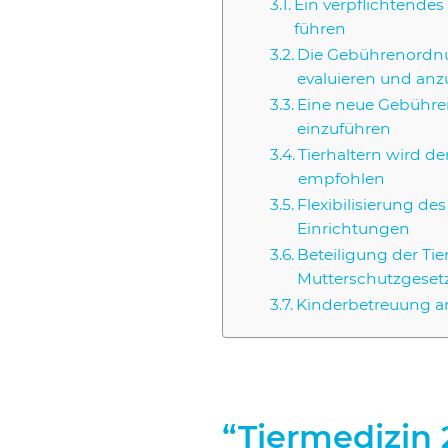
Ein ver­pflich­ten­des 
füh­ren
Die Gebüh­ren­ord­nun
eva­lu­ie­ren und anz
Eine neue Gebüh­ren­
ein­zu­füh­ren
Tier­hal­tern wird de
emp­foh­len
Fle­xi­bi­li­sie­rung de
Ein­rich­tun­gen
Betei­li­gung der Tie
Mut­ter­schutz­ge­set
Kin­der­be­treu­ung an
“Tiermedizin