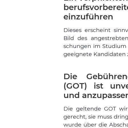
berufsvorbereit
einzuführen
Die­ses erscheint sinn­v
Bild des ange­streb­te
schun­gen im Stu­di­um 
geeig­ne­te Kan­di­da­ten 
Die Gebühren
(GOT) ist unve
und anzupasse
Die gel­ten­de GOT wir
gerecht, sie muss drin­ge
wur­de über die Absch