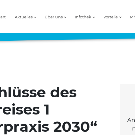
tart
Aktuelles
Über Uns
Infothek
Vorteile
Mi
hlüsse des
eises 1
An
rpraxis 2030“