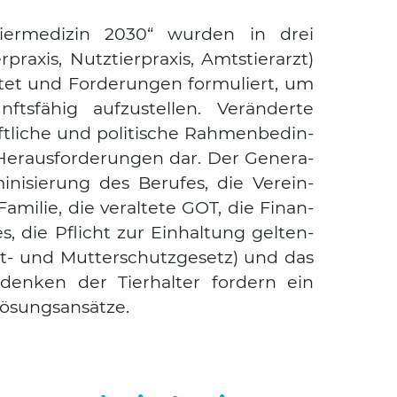
r­me­di­zin 2030“ wur­den in drei
­pra­xis, Nutz­tier­pra­xis, Amts­tier­arzt)
­tet und For­de­run­gen for­mu­liert, um
ts­fä­hig auf­zu­stel­len. Ver­än­der­te
aft­li­che und poli­ti­sche Rah­men­be­din­
Her­aus­for­de­run­gen dar. Der Gene­ra­
i­ni­sie­rung des Beru­fes, die Ver­ein­
mi­lie, die ver­al­te­te GOT, die Finan­
s, die Pflicht zur Ein­hal­tung gel­ten­
it- und Mut­ter­schutz­ge­setz) und das
den­ken der Tier­hal­ter for­dern ein
ungs­an­sät­ze.