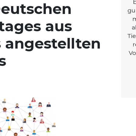
b
Deutschen
gu
m
etages aus
a
Tie
s angestellten
r
Vo
s