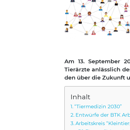
Am 13. Sep­tem­ber 2018
Tier­ärz­te anläss­lich d
den über die Zukunft un
Inhalt
“Tier­me­di­zin 2030”
Ent­wür­fe der BTK Arbe
Arbeits­kreis “Klein­tier­