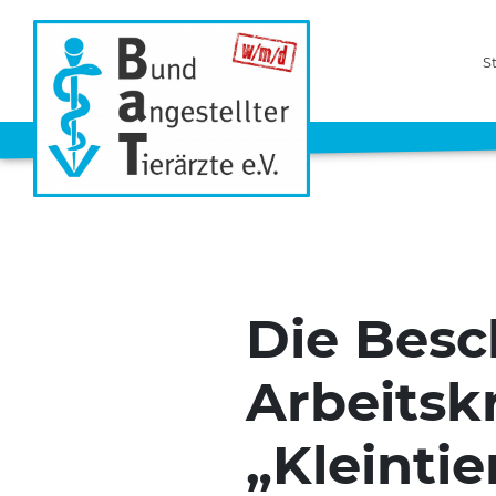
S
Die Besc
Arbeitskr
„Kleintie