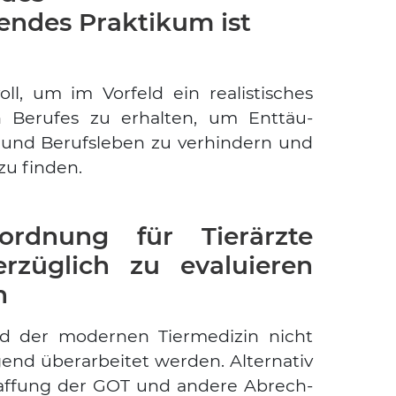
endes Praktikum ist
oll, um im Vor­feld ein rea­lis­ti­sches
n Beru­fes zu erhal­ten, um Ent­täu­
und Berufs­le­ben zu ver­hin­dern und
zu fin­den.
ordnung für Tierärzte
rzüglich zu evaluieren
n
d der moder­nen Tier­me­di­zin nicht
nd über­ar­bei­tet wer­den. Alter­na­tiv
af­fung der GOT und ande­re Abrech­