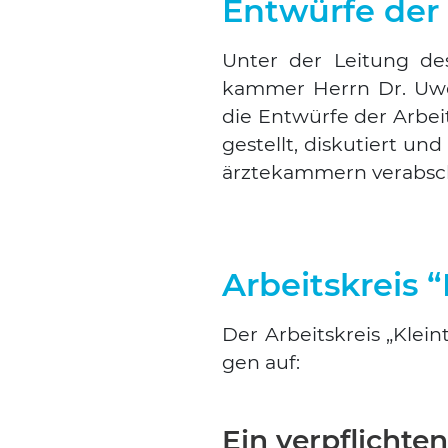
Entwürfe der 
Unter der Lei­tung des P
kam­mer Herrn Dr. Uwe
die Ent­wür­fe der Arbei
ge­stellt, dis­ku­tiert un
ärz­te­kam­mern ver­ab­sc
Arbeitskreis “
Der Arbeits­kreis „Klein­ti
gen auf:
Ein verpflichte