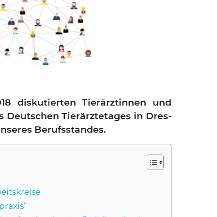
 dis­ku­tier­ten Tier­ärz­tin­nen und
es Deut­schen Tier­ärz­te­ta­ges in Dres­
se­res Berufs­stan­des.
its­krei­se
pra­xis”