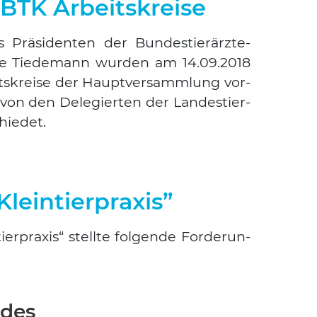
BTK Arbeitskreise
rä­si­den­ten der Bun­des­tier­ärz­te­
 Tie­de­mann wur­den am 14.09.2018
ts­krei­se der Haupt­ver­samm­lung vor­
d von den Dele­gier­ten der Lan­des­tier­
hie­det.
Kleintierpraxis”
er­pra­xis“ stell­te fol­gen­de For­de­run­
ndes