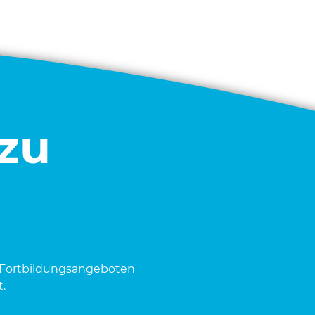
 zu
Fort­bil­dungs­an­ge­bo­ten
.