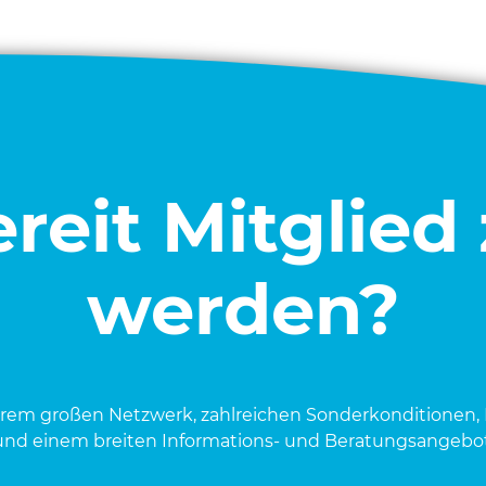
reit Mitglied
werden?
e­rem gro­ßen Netz­werk, zahl­rei­chen Son­der­kon­di­tio­nen, 
und einem brei­ten Infor­ma­ti­ons- und Bera­tungs­an­ge­bot