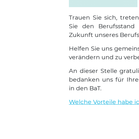
Trau­en Sie sich, tre­ten
Sie den Berufs­stand p
Zukunft unse­res Berufs­
Hel­fen Sie uns gemein
ver­än­dern und zu ver­be
An die­ser Stel­le gra­tu
bedan­ken uns für Ihre 
in den BaT.
Wel­che Vor­tei­le habe ic