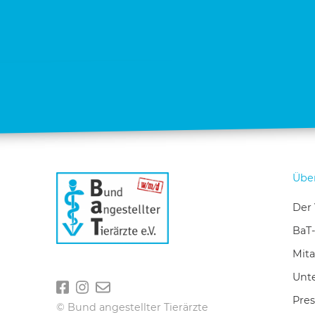
Übe
Der 
BaT
Mita
Unte
Pres
© Bund angestellter Tierärzte