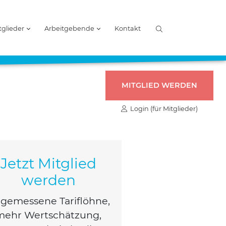
tglieder
Arbeitgebende
Kontakt
MITGLIED WERDEN
Login (für Mitglieder)
Jetzt Mitglied
werden
ge­mes­se­ne Tarif­löh­ne,
mehr Wert­schät­zung,