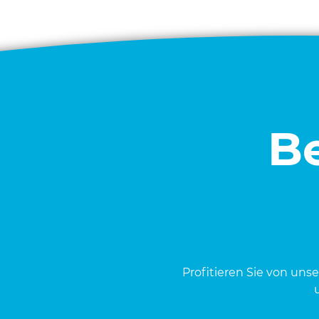
Be
Pro­fi­tie­ren Sie von uns