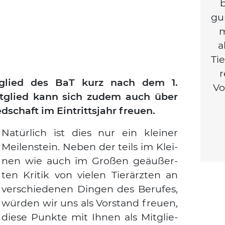
b
gu
m
a
Tie
r
glied des BaT kurz nach dem 1.
Vo
Mit­glied kann sich zudem auch über
ed­schaft im Ein­tritts­jahr freu­en.
Natür­lich ist dies nur ein klei­ner
Mei­len­stein. Neben der teils im Klei­
nen wie auch im Gro­ßen geäu­ßer­
ten Kri­tik von vie­len Tier­ärz­ten an
ver­schie­de­nen Din­gen des Beru­fes,
wür­den wir uns als Vor­stand freu­en,
Suchen nach:
die­se Punk­te mit Ihnen als Mit­glie­