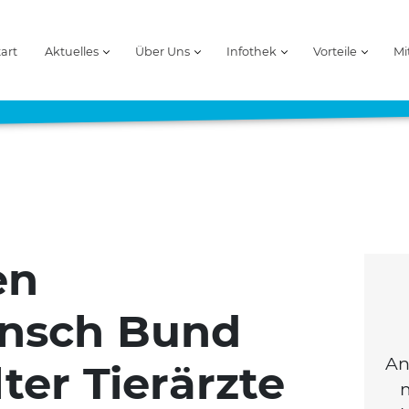
tart
Aktuelles
Über Uns
Infothek
Vorteile
Mi
en
nsch Bund
An
ter Tierärzte