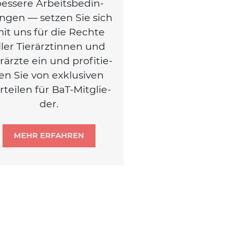
es­se­re Arbeits­be­din­
n­gen — set­zen Sie sich
it uns für die Rech­te
ller Tier­ärz­tin­nen und
r­ärz­te ein und pro­fi­tie­
en Sie von exklu­si­ven
r­tei­len für BaT-Mit­glie­
der.
MEHR ERFAHREN