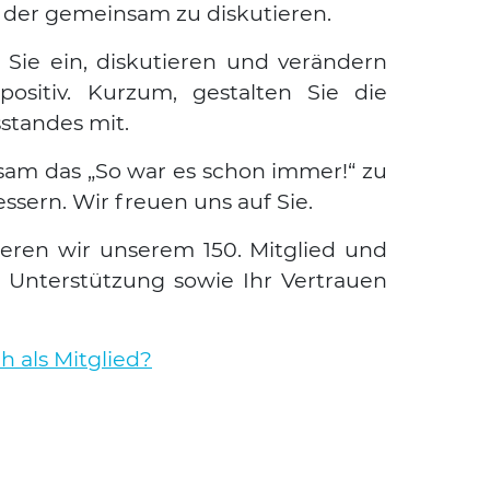
der gemein­sam zu dis­ku­tie­ren.
 Sie ein, dis­ku­tie­ren und ver­än­dern
osi­tiv. Kurz­um, gestal­ten Sie die
stan­des mit.
­sam das „So war es schon immer!“ zu
s­sern. Wir freu­en uns auf Sie.
­lie­ren wir unse­rem 150. Mit­glied und
Unter­stüt­zung sowie Ihr Ver­trau­en
h als Mit­glied?