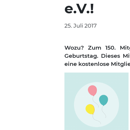
e.V.!
25. Juli 2017
Wozu? Zum 150. Mit­
Geburts­tag. Die­ses 
eine kos­ten­lo­se Mit­gli