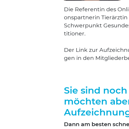
Die Refe­ren­tin des Onli
ons­part­ne­rin Tier­ärz­tin
Schwer­punkt Gesun­des
ti­tio­ner.
Der Link zur Auf­zeich­nu
gen in den Mit­glie­der­b
Sie sind noch
möchten aber
Aufzeichnun
Dann am bes­ten schnel