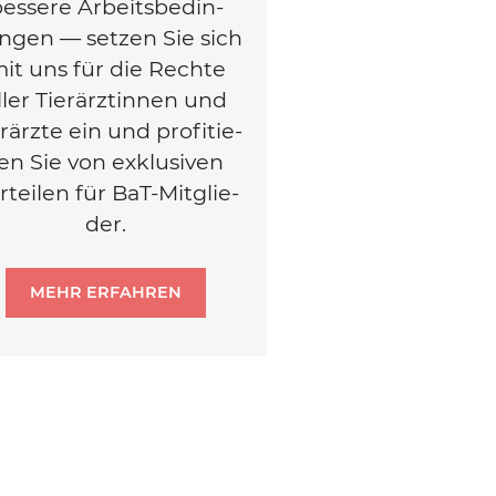
es­se­re Arbeits­be­din­
n­gen — set­zen Sie sich
it uns für die Rech­te
ller Tier­ärz­tin­nen und
r­ärz­te ein und pro­fi­tie­
en Sie von exklu­si­ven
r­tei­len für BaT-Mit­glie­
der.
MEHR ERFAHREN