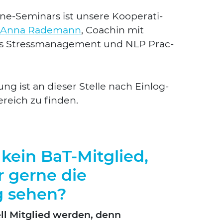
ne-Semi­nars ist unse­re Koope­ra­ti­
Anna Rade­mann
, Coa­chin mit
 Stress­ma­nage­ment und NLP Prac­
ng ist an die­ser Stel­le nach Ein­log­
e­reich zu fin­den.
 kein BaT-Mitglied,
 gerne die
g sehen?
l Mit­glied wer­den, denn