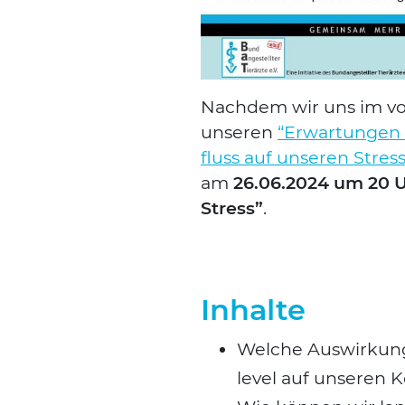
Nach­dem wir uns im vor
unse­ren
“Erwar­tun­gen
fluss auf unse­ren Stress­
am
26.06.2024 um 20 
Stress”
.
Inhalte
Wel­che Aus­wir­kun­
le­vel auf unse­ren