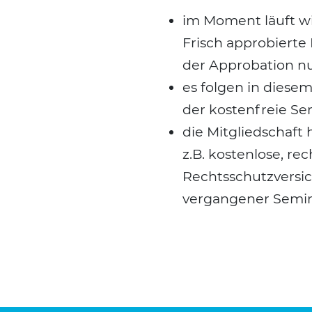
im Moment läuft wi
Frisch appro­bier­te
der Appro­ba­ti­on nu
es fol­gen in die­sem
der kos­ten­freie Sem
die Mit­glied­schaft
z.B. kos­ten­lo­se, re
Rechts­schutz­ver­si
ver­gan­ge­ner Semi­