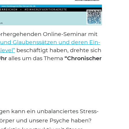
­her­ge­hen­den Online-Semi­nar mit
 und Glau­bens­sät­zen und deren Ein­
le­vel”
beschäf­tigt haben, dreh­te sich
Uhr
alles um das The­ma
“Chro­ni­scher
Suchen nach:
gen kann ein unba­lan­cier­tes Stress­
 Kör­per und unse­re Psy­che haben?