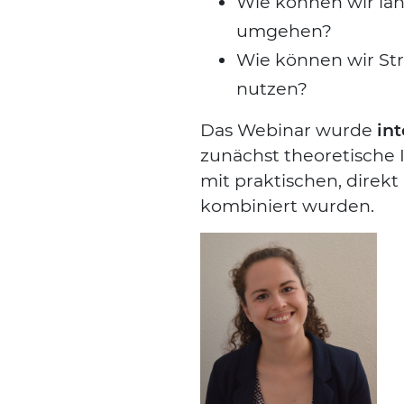
Wie kön­nen wir lang­
umge­hen?
Wie kön­nen wir Stre
nut­zen?
Das Web­i­nar wur­de
int
zunächst theo­re­ti­sche I
mit prak­ti­schen, direk
kom­bi­niert wur­den.