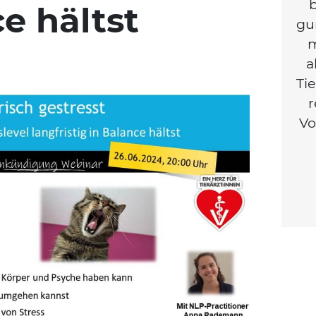
b
e hältst
gu
m
a
Tie
r
Vo