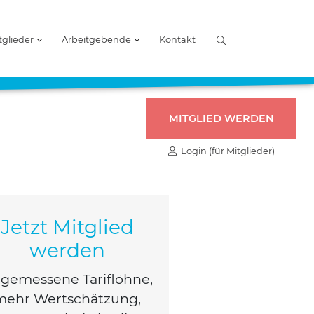
tglieder
Arbeitgebende
Kontakt
MITGLIED WERDEN
Login (für Mitglieder)
Jetzt Mitglied
werden
ge­mes­se­ne Tarif­löh­ne,
mehr Wert­schät­zung,