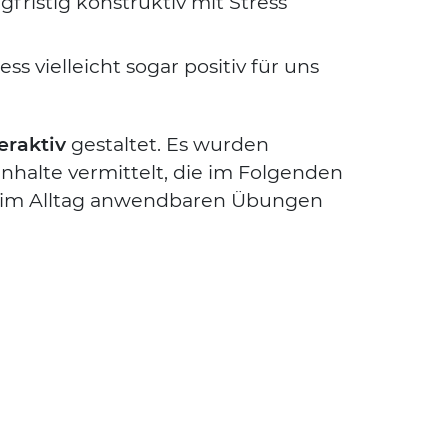
fris­tig kon­struk­tiv mit Stress
ss viel­leicht sogar posi­tiv für uns
er­ak­tiv
gestal­tet. Es wur­den
nhal­te ver­mit­telt, die im Fol­gen­den
t im All­tag anwend­ba­ren Übun­gen