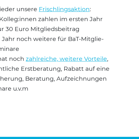
e­der unse­re
Frisch­lings­ak­ti­on
:
 Kolleg:innen zah­len im ers­ten Jahr
r 30 Euro Mit­glieds­bei­trag
 Jahr noch wei­te­re für BaT-Mit­glie­
i­na­re
 hat noch
zahl­rei­che, wei­te­re Vor­tei­le
,
cht­li­che Erst­be­ra­tung, Rabatt auf eine
­che­rung, Bera­tung, Auf­zeich­nun­gen
na­re u.v.m