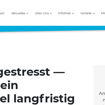
tart
Aktuelles
Über Uns
Infothek
Vorteile
Mi
gestresst —
ein
An
el langfristig