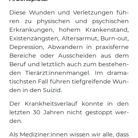
Die­se Wun­den und Ver­let­zun­gen füh­
ren zu phy­si­schen und psy­chi­schen
Erkran­kun­gen, hohem Kran­ken­stand,
Exis­tenz­ängs­ten, Alters­ar­mut, Burn-out,
Depres­si­on, Abwan­dern in pra­xis­fer­ne
Berei­che oder Aus­schei­den aus dem
Beruf und letzt­lich auch zum bestehen­
den Tierärzt:innenmangel. Im dra­ma­
tischs­ten Fall füh­ren tief­grei­fen­de Wun­
den in den Sui­zid.
Der Krank­heits­ver­lauf konn­te in den
letz­ten 30 Jah­ren nicht gestoppt wer­
den.
Als Mediziner:innen wis­sen wir alle, dass