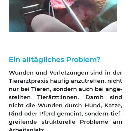
Ein alltägliches Problem?
Wun­den und Ver­let­zun­gen sind in der
Tier­arzt­pra­xis häu­fig anzu­tref­fen, nicht
nur bei Tie­ren, son­dern auch bei ange­
stell­ten Tierärzt:innen. Damit sind
nicht die Wun­den durch Hund, Kat­ze,
Rind oder Pferd gemeint, son­dern tief­
grei­fen­de struk­tu­rel­le Pro­ble­me am
Arbeits­platz.