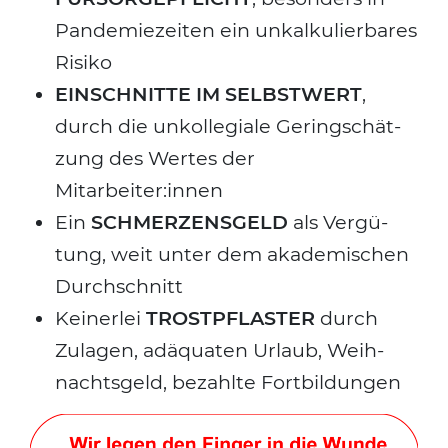
Pan­de­mie­zei­ten ein unkal­ku­lier­ba­res
Risi­ko
EINSCHNITTE IM SELBSTWERT
,
durch die unkol­le­gia­le Gering­schät­
zung des Wer­tes der
Mitarbeiter:innen
Ein
SCHMERZENSGELD
als Ver­gü­
tung, weit unter dem aka­de­mi­schen
Durch­schnitt
Kei­ner­lei
TROSTPFLASTER
durch
Zula­gen, adäqua­ten Urlaub, Weih­
nachts­geld, bezahl­te Fort­bil­dun­gen