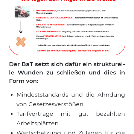
Der BaT setzt sich dafür ein struk­tu­rel­
le Wun­den zu schlie­ßen und dies in
Form von:
Min­dest­stan­dards und die Ahn­dung
von Geset­zes­ver­stö­ßen
Tarif­ver­trä­ge mit gut bezahl­ten
Arbeits­plät­zen
Wert­schät­zung und Zula­gen für die