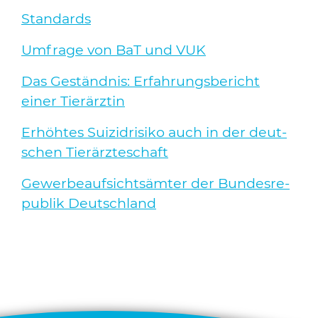
Stan­dards
Umfra­ge von BaT und VUK
Das Geständ­nis: Erfah­rungs­be­richt
einer Tier­ärz­tin
Erhöh­tes Sui­zid­ri­si­ko auch in der deut­
schen Tier­ärz­te­schaft
Gewer­be­auf­sichts­äm­ter der Bun­des­re­
pu­blik Deutsch­land