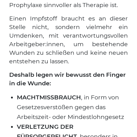
Pro­phy­la­xe sinn­vol­ler als The­ra­pie ist.
Einen Impf­stoff braucht es an die­ser
Stel­le nicht, son­dern viel­mehr ein
Umden­ken, mit ver­ant­wor­tungs­vol­len
Arbeitgeber:innen, um bestehen­de
Wun­den zu schlie­ßen und kei­ne neu­en
ent­ste­hen zu las­sen.
Des­halb legen wir bewusst den Fin­ger
in die Wun­de:
Suchen nach:
MACHTMISSBRAUCH
, in Form von
Geset­zes­ver­stö­ßen gegen das
Arbeits­zeit- oder Min­dest­lohn­ge­setz
VERLETZUNG DER
FÜRSORGEPFLICHT
, beson­ders in