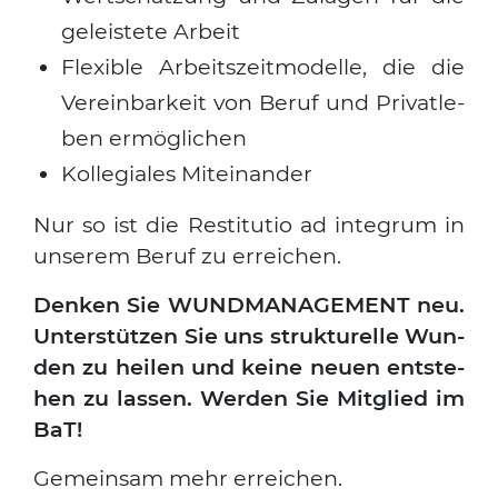
geleis­te­te Arbeit
Fle­xi­ble Arbeits­zeit­mo­del­le, die die
Ver­ein­bar­keit von Beruf und Pri­vat­le­
ben ermög­li­chen
Kol­le­gia­les Mit­ein­an­der
Nur so ist die Resti­tu­tio ad inte­grum in
unse­rem Beruf zu errei­chen.
Den­ken Sie WUNDMANAGEMENT neu.
Unter­stüt­zen Sie uns struk­tu­rel­le Wun­
den zu hei­len und kei­ne neu­en ent­ste­
hen zu las­sen. Wer­den Sie Mit­glied im
BaT!
Gemein­sam mehr errei­chen.