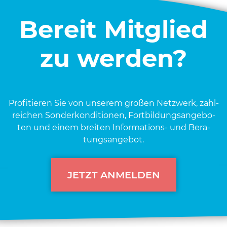
Bereit Mitglied
zu werden?
Pro­fi­tie­ren Sie von unse­rem gro­ßen Netz­werk, zahl­
rei­chen Son­der­kon­di­tio­nen, Fort­bil­dungs­an­ge­bo­
ten und einem brei­ten Infor­ma­ti­ons- und Bera­
tungs­an­ge­bot.
JETZT ANMELDEN