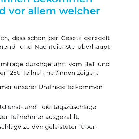
d vor allem welcher
lich, dass schon per Gesetz gere­gelt
­end- und Nacht­diens­te über­haupt
r Umfra­ge durch­ge­führt vom BaT und
Suchen nach:
er 1250 Teilnehmer/innen zei­gen:
eh­mer unse­rer Umfra­ge bekom­men
ienst- und Fei­er­tags­zu­schlä­ge
r Teil­neh­mer aus­ge­zahlt,
chlä­ge zu den geleis­te­ten Über­