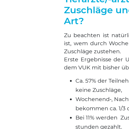
Zuschläge un
Art?
Zu beach­ten ist natür­
ist, wem durch Wochen
Zuschlä­ge zuste­hen.
Ers­te Ergeb­nis­se de
dem VUK mit bis­her üb
Ca. 57% der Teil­n
kei­ne Zuschlä­ge,
Wochenend‑, Nacht­d
bekom­men ca. 1/3 de
Bei 11% wer­den Zus
stun­den gezahlt.