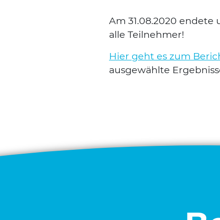
Am 31.08.2020 ende­te u
alle Teil­neh­mer!
Hier geht es zum Bericht
aus­ge­wähl­te Ergeb­nis­