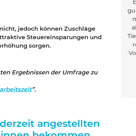
b
gu
m
a
r nicht, jedoch kön­nen Zuschlä­ge
Tie
trak­ti­ve Steu­er­ein­spa­run­gen und
r
er­hö­hung sor­gen.
Vo
­ten Ergeb­nis­sen der Umfra­ge zu
r­beits­zeit
”.
 derzeit angestellten
rztinnen bekommen