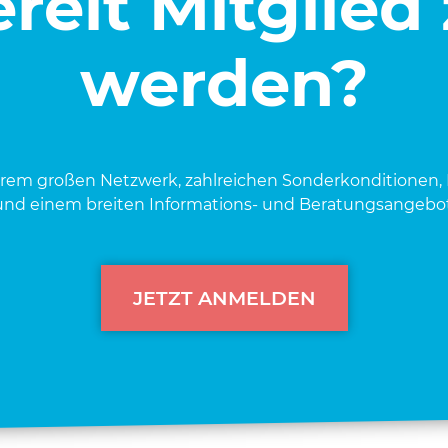
reit Mitglied
werden?
e­rem gro­ßen Netz­werk, zahl­rei­chen Son­der­kon­di­tio­nen, 
und einem brei­ten Infor­ma­ti­ons- und Bera­tungs­an­ge­bot
JETZT ANMELDEN