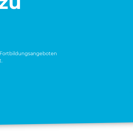
 zu
Fort­bil­dungs­an­ge­bo­ten
.