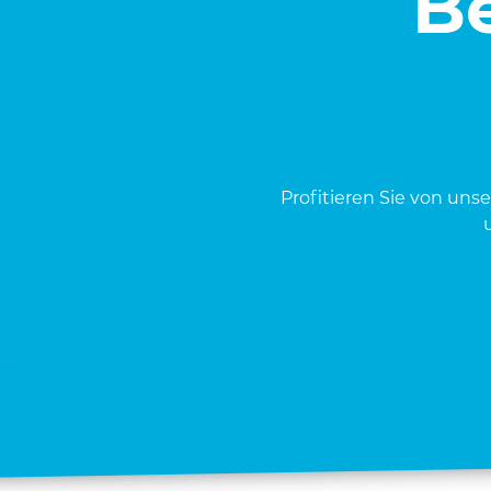
Be
Pro­fi­tie­ren Sie von uns