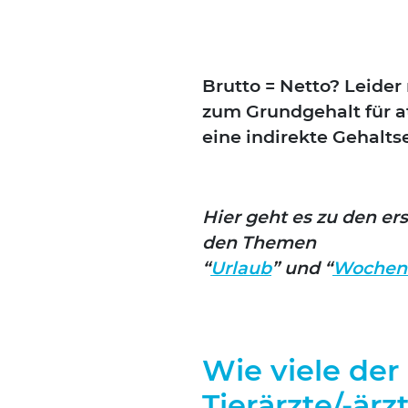
Brut­to = Net­to? Lei­de
zum Grund­ge­halt für at
eine indi­rek­te Gehalts­
Hier geht es zu den ers
den The­men
“
Urlaub
” und “
Wochen­a
Wie viele der
Tierärzte/-ä