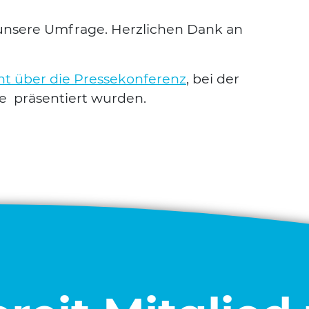
nse­re Umfra­ge. Herz­li­chen Dank an
 über die Pres­se­kon­fe­renz
, bei der
se prä­sen­tiert wur­den.