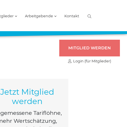
tglieder
Arbeitgebende
Kontakt
MITGLIED WERDEN
Login (für Mitglieder)
Jetzt Mitglied
werden
ge­mes­se­ne Tarif­löh­ne,
mehr Wert­schät­zung,