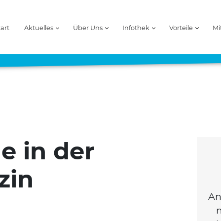
tart
Aktuelles
Über Uns
Infothek
Vorteile
Mi
e in der
zin
An