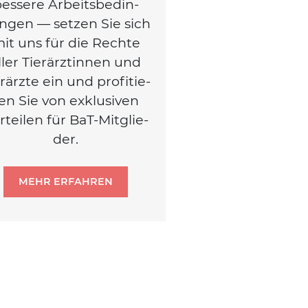
es­se­re Arbeits­be­din­
n­gen — set­zen Sie sich
it uns für die Rech­te
ller Tier­ärz­tin­nen und
r­ärz­te ein und pro­fi­tie­
en Sie von exklu­si­ven
r­tei­len für BaT-Mit­glie­
der.
MEHR ERFAHREN