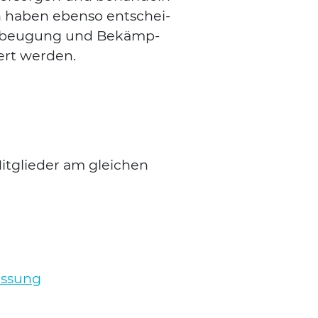
ern haben eben­so ent­schei­
Vor­beu­gung und Bekämp­
iert wer­den.
it­glie­der am glei­chen
as­sung