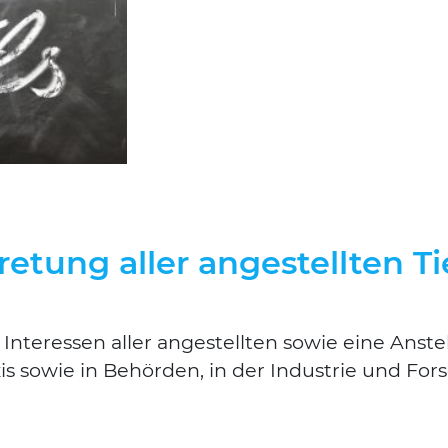
retung aller angestellten T
 Inter­es­sen aller ange­stell­ten sowie eine Anst
xis sowie in Behör­den, in der Indus­trie und For