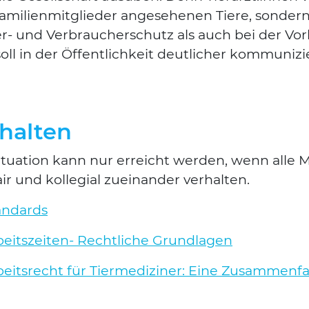
ami­li­en­mit­glie­der ange­se­he­nen Tie­re, son­d
er- und Ver­brau­cher­schutz als auch bei der 
l in der Öffent­lich­keit deut­li­cher kom­mu­ni­z
rhalten
itua­ti­on kann nur erreicht wer­den, wenn alle M
 und kol­le­gi­al zuein­an­der ver­hal­ten.
an­dards
eits­zei­ten- Recht­li­che Grund­la­gen
eits­recht für Tier­me­di­zi­ner: Eine Zusam­men­f