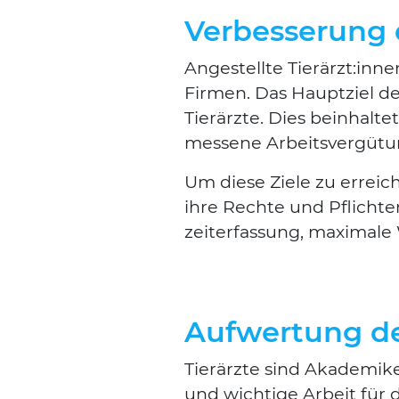
Verbesserung 
Ange­stell­te Tierärzt:innen
Fir­men. Das Haupt­ziel de
Tier­ärz­te. Dies beinhal­t
mes­se­ne Arbeits­ver­gü­t
Um die­se Zie­le zu errei­c
ihre Rech­te und Pflich­te
zeit­er­fas­sung, maxi­ma­le
Aufwertung de
Tier­ärz­te sind Aka­de­mi
und wich­ti­ge Arbeit für