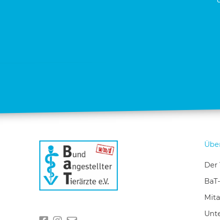
Übe
Der 
BaT
Mita
Unte