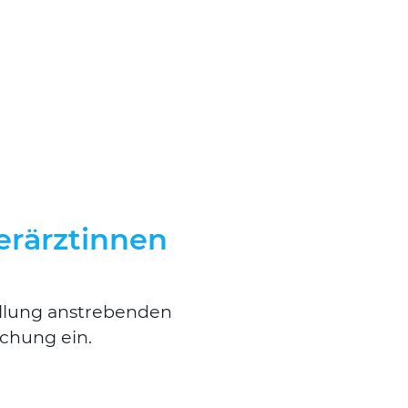
ierärztinnen
el­lung anstre­ben­den
­schung ein.