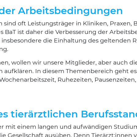
der Arbeitsbedingungen
 sind oft Leis­tungs­trä­ger in Kli­ni­ken, Pra­xen,
s BaT ist daher die Ver­bes­se­rung der Arbeits­be
et ins­be­son­de­re die Ein­hal­tung des gel­ten­d
Suchen nach:
ung.
hen, wol­len wir unse­re Mit­glie­der, aber auch d
n auf­klä­ren. In die­sem The­men­be­reich geht e
 Wochen­ar­beits­zeit, Ruhe­zei­ten, Pau­sen­zei­ten
s tierärztlichen Berufssta
­ker mit einem lan­gen und auf­wän­di­gen Stu­di­um
 die Gesell­schaft aus­üben. Denn Tierärzt:innen 