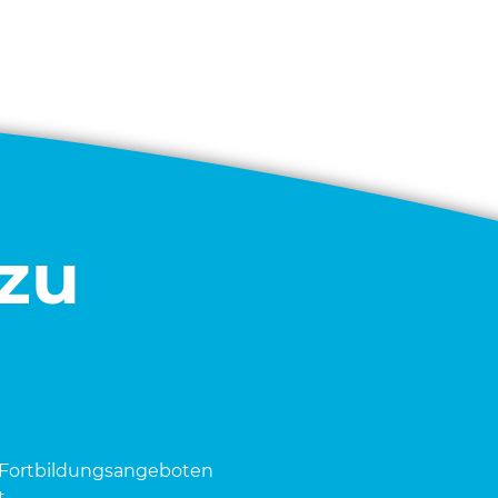
 zu
Fort­bil­dungs­an­ge­bo­ten
.