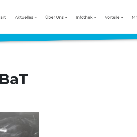
tart
Aktuelles
Über Uns
Infothek
Vorteile
Mi
 BaT