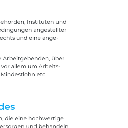
 Behör­den, Insti­tu­ten und
­din­gun­gen ange­stell­ter
en Rechts und eine ange­
ie Arbeit­ge­ben­den, über
s vor allem um Arbeits­
, Min­dest­lohn etc.
ndes
, die eine hoch­wer­ti­ge
ver­sor­gen und behan­deln