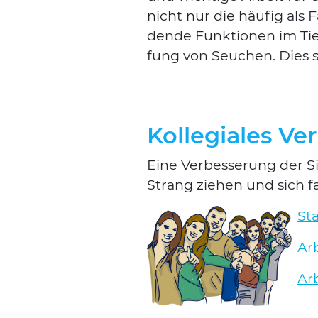
nicht nur die häu­fig als F
den­de Funk­tio­nen im Ti
fung von Seu­chen. Dies sol
Kollegiales Ve
Eine Ver­bes­se­rung der S
Strang zie­hen und sich fair
St
Arb
Arb