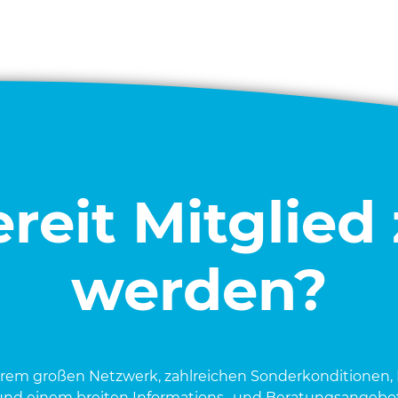
reit Mitglied
werden?
e­rem gro­ßen Netz­werk, zahl­rei­chen Son­der­kon­di­tio­nen, 
und einem brei­ten Infor­ma­ti­ons- und Bera­tungs­an­ge­bot