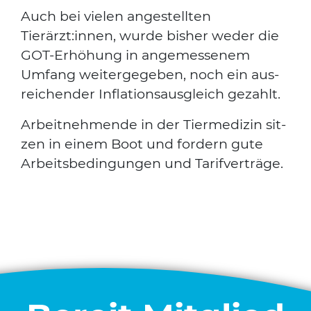
Auch bei vie­len ange­stell­ten
Tierärzt:innen, wur­de bis­her weder die
GOT-Erhö­hung in ange­mes­se­nem
Umfang wei­ter­ge­ge­ben, noch ein aus­
rei­chen­der Infla­ti­ons­aus­gleich gezahlt.
Arbeit­neh­men­de in der Tier­me­di­zin sit­
zen in einem Boot und for­dern gute
Arbeits­be­din­gun­gen und Tarif­ver­trä­ge.