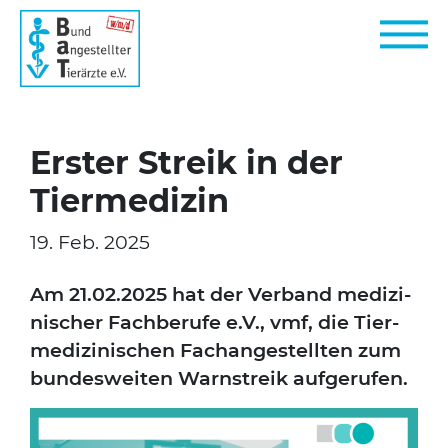
Erster Streik in der
Tiermedizin
19. Feb. 2025
Am 21.02.2025 hat der Ver­band medi­zi­
ni­scher Fach­be­ru­fe e.V., vmf, die Tier­
me­di­zi­ni­schen Fach­an­ge­stell­ten zum
bun­des­wei­ten Warn­streik auf­ge­ru­fen.