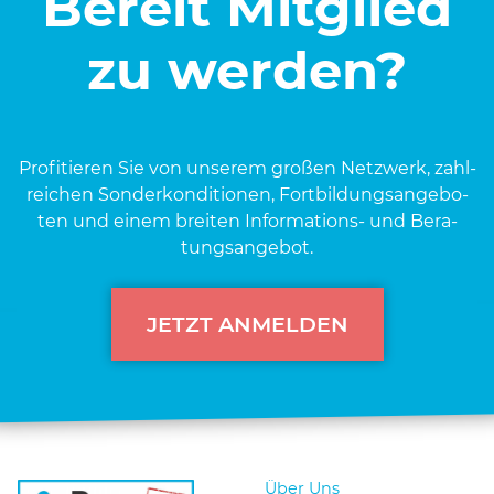
Bereit Mitglied
zu werden?
Pro­fi­tie­ren Sie von unse­rem gro­ßen Netz­werk, zahl­
rei­chen Son­der­kon­di­tio­nen, Fort­bil­dungs­an­ge­bo­
ten und einem brei­ten Infor­ma­ti­ons- und Bera­
tungs­an­ge­bot.
JETZT ANMELDEN
Über Uns