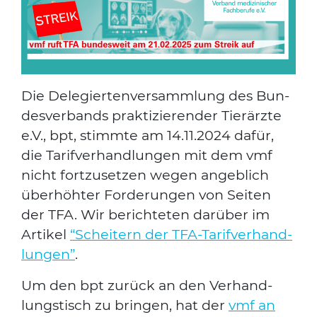
Die Dele­gier­ten­ver­samm­lung des Bun­
des­ver­bands prak­ti­zie­ren­der Tier­ärz­te
e.V., bpt, stimm­te am 14.11.2024 dafür,
die Tarif­ver­hand­lun­gen mit dem vmf
nicht fort­zu­set­zen wegen angeb­lich
über­höh­ter For­de­run­gen von Sei­ten
der TFA. Wir berich­te­ten dar­über im
Arti­kel
“Schei­tern der TFA-Tarif­ver­hand­
lun­gen”
.
Um den bpt zurück an den Ver­hand­
lungs­tisch zu brin­gen, hat der
vmf an