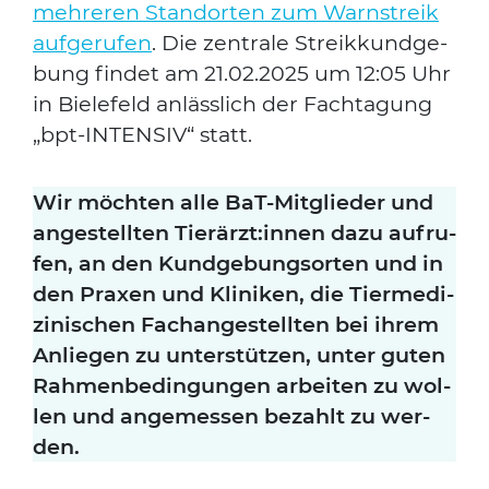
meh­re­ren Stand­or­ten zum Warn­streik
auf­ge­ru­fen
. Die zen­tra­le Streik­kund­ge­
bung fin­det am 21.02.2025 um 12:05 Uhr
in Bie­le­feld anläss­lich der Fach­ta­gung
Suchen nach:
„bpt-INTEN­SIV“ statt.
Wir möch­ten alle BaT-Mit­glie­der und
ange­stell­ten Tierärzt:innen dazu auf­ru­
fen, an den Kund­ge­bungs­or­ten und in
den Pra­xen und Kli­ni­ken, die Tier­me­di­
zi­ni­schen Fach­an­ge­stell­ten bei ihrem
Anlie­gen zu unter­stüt­zen, unter guten
Rah­men­be­din­gun­gen arbei­ten zu wol­
len und ange­mes­sen bezahlt zu wer­
den.