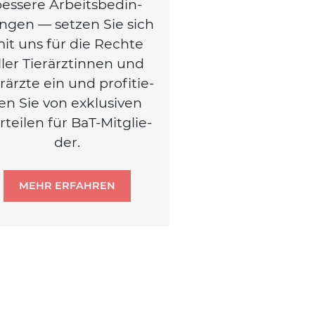
es­se­re Arbeits­be­din­
n­gen — set­zen Sie sich
it uns für die Rech­te
ller Tier­ärz­tin­nen und
r­ärz­te ein und pro­fi­tie­
en Sie von exklu­si­ven
r­tei­len für BaT-Mit­glie­
der.
MEHR ERFAHREN