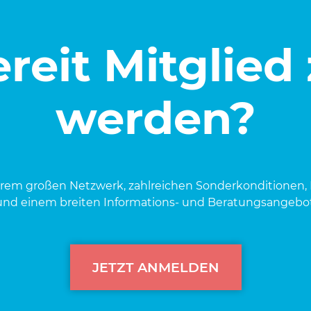
reit Mitglied
werden?
e­rem gro­ßen Netz­werk, zahl­rei­chen Son­der­kon­di­tio­nen, 
und einem brei­ten Infor­ma­ti­ons- und Bera­tungs­an­ge­bot
JETZT ANMELDEN