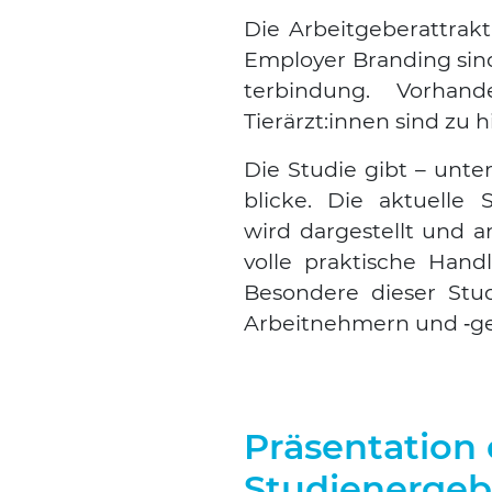
Die Arbeit­ge­ber­at­trak­
Employ­er Bran­ding sind 
ter­bin­dung. Vor­han­d
Tierärzt:innen sind zu hi
Die Stu­die gibt – unter
bli­cke. Die aktu­el­le S
wird dar­ge­stellt und 
vol­le prak­ti­sche Hand
Beson­de­re die­ser Stu­
Arbeit­neh­mern und ‑g
Präsentation 
Studienergeb