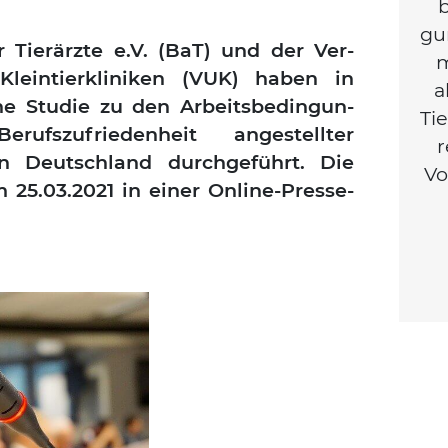
b
gu
r Tier­ärz­te e.V. (BaT) und der Ver­
m
lein­tier­kli­ni­ken (VUK) haben in
a
ne Stu­die zu den Arbeits­be­din­gun­
Tie
zu­frie­den­heit ange­stell­ter
r
n Deutsch­land durch­ge­führt. Die
Vo
m 25.03.2021 in einer Online-Pres­se­