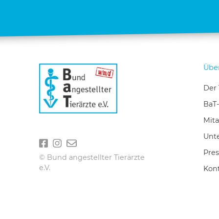
Übe
Der 
BaT
Mita
Unte
Pres
© Bund angestellter Tierärzte
e.V.
Kon