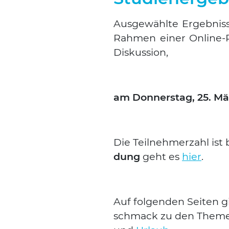
Aus­ge­wähl­te Ergeb­ni
Rah­men einer Online-Pr
Dis­kus­si­on,
am Don­ners­tag, 25. M
Die Teil­neh­mer­zahl is
dung
geht es
hier
.
Auf fol­gen­den Sei­ten g
schmack zu den The­