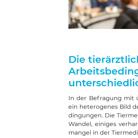
Die tierärztli
Arbeitsbedin
unterschiedli
In der Befra­gung mit 
ein hete­ro­ge­nes Bild de
din­gun­gen. Die Tier­me
Wan­del, eini­ges ver­ha
man­gel in der Tier­me­di