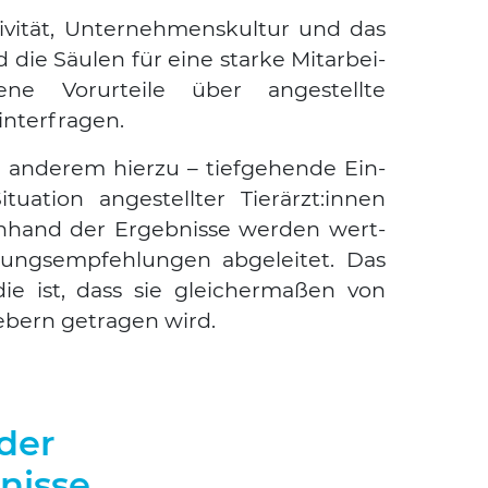
ti­vi­tät, Unter­neh­mens­kul­tur und das
die Säu­len für eine star­ke Mit­ar­bei­
e­ne Vor­ur­tei­le über ange­stell­te
n­ter­fra­gen.
 ande­rem hier­zu – tief­ge­hen­de Ein­
itua­ti­on ange­stell­ter Tierärzt:innen
anhand der Ergeb­nis­se wer­den wert­
­lungs­emp­feh­lun­gen abge­lei­tet. Das
die ist, dass sie glei­cher­ma­ßen von
ebern getra­gen wird.
der
nisse