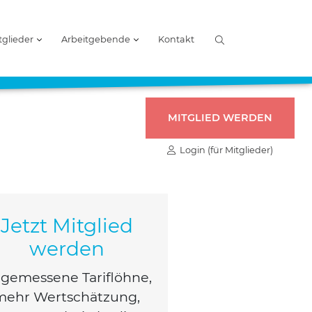
tglieder
Arbeitgebende
Kontakt
MITGLIED WERDEN
Login (für Mitglieder)
Jetzt Mitglied
werden
ge­mes­se­ne Tarif­löh­ne,
mehr Wert­schät­zung,