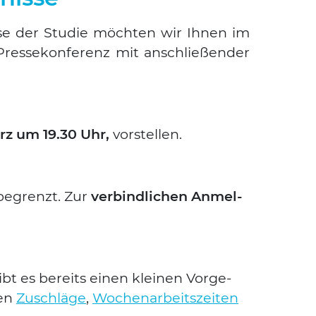
s­se der Stu­die möch­ten wir Ihnen im
es­se­kon­fe­renz mit anschlie­ßen­der
ärz um 19.30 Uhr,
vor­stel­len.
t begrenzt. Zur
ver­bind­li­chen Anmel­
ibt es bereits einen klei­nen Vor­ge­
men
Zuschlä­ge
,
Wochen­ar­beits­zei­ten