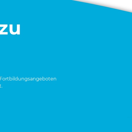
 zu
Fort­bil­dungs­an­ge­bo­ten
.