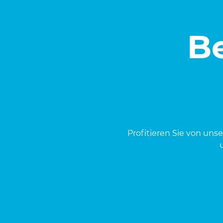
Be
Pro­fi­tie­ren Sie von uns