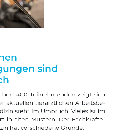
chen
gungen sind
ch
über 1400 Teil­neh­men­den zeigt sich
r aktu­el­len tier­ärzt­li­chen Arbeits­be­
­di­zin steht im Umbruch. Vie­les ist im
Suchen nach:
rrt in alten Mus­tern. Der Fach­kräf­te­
­zin hat ver­schie­de­ne Grün­de.