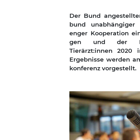
Der Bund ange­stell­te
bund unab­hän­gi­ger K
enger Koope­ra­ti­on ei
gen und der Berufs­
Tierärzt:innen 2020 i
Ergeb­nis­se wer­den a
kon­fe­renz vor­ge­stellt.