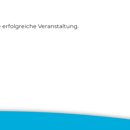
erfolg­rei­che Ver­an­stal­tung.