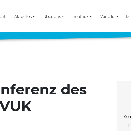
tart
Aktuelles
Über Uns
Infothek
Vorteile
Mi
nferenz des
 VUK
An